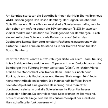
Am Sonntag starteten die Basketballerinnen der Main Sharks ihre neue
WNBL-Saison gegen Don Bosco Bamberg. Der Gegner, welcher mit
Julia Förner und Nina Kühhorn zwei starke Spielerinnen hatte, konnte
sich schon am Anfang gegen die TGW behaupten (8:23). Im zweiten
Viertel merkte man deutlich die Überlegenheit der Bamberger. Durch
ein zu hektisches Spiel und viele Ballverluste auf Seiten des
Gastgebers konnte Bamberg konstant Fastbreaks nutzen und viele
einfache Punkte erzielen. So stand es in der Halbzeit 18:43 für Don
Bosco Bamberg.
Im dritten Viertel konnte auf Würzburger Seite vor allem Team-Neuling
Luisa Stahl punkten, welche auch Topscorerin war. Jedoch bauten die
Bamberger ihre Führung immer weiter aus (29:64). Im letzten Viertel
erzielte die Mannschaft von Trainer Dean Jenko nur noch neun
Punkte, da Antonia Fuchsbauer und Helena Stahl wegen fünf Fouls
nicht mehr mitspielen konnten. Die Mannschaft hofft bei ihrem
nächsten Spiel auf eine größere Besetzung, dass man öfter
durchwechseln kann und alle Spielerinnen ihr Potential besser
ausspielen können. Da sehr viele neue Spielerinnen im Teams sind,
braucht es noch einige Zeit, bis das Zusammenspiel der einzelnen
Mannschaftsteile funktionieren wird.