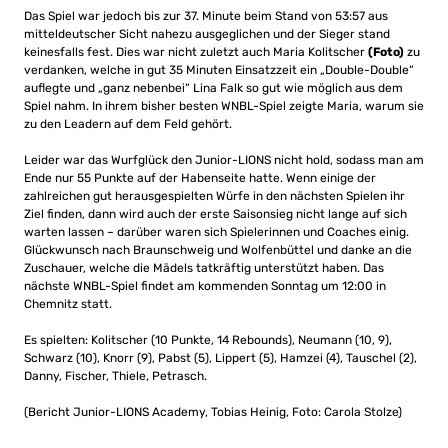
Das Spiel war jedoch bis zur 37. Minute beim Stand von 53:57 aus
mitteldeutscher Sicht nahezu ausgeglichen und der Sieger stand
keinesfalls fest. Dies war nicht zuletzt auch Maria Kolitscher
(Foto)
zu
verdanken, welche in gut 35 Minuten Einsatzzeit ein „Double-Double“
auflegte und „ganz nebenbei“ Lina Falk so gut wie möglich aus dem
Spiel nahm. In ihrem bisher besten WNBL-Spiel zeigte Maria, warum sie
zu den Leadern auf dem Feld gehört.
Leider war das Wurfglück den Junior-LIONS nicht hold, sodass man am
Ende nur 55 Punkte auf der Habenseite hatte. Wenn einige der
zahlreichen gut herausgespielten Würfe in den nächsten Spielen ihr
Ziel finden, dann wird auch der erste Saisonsieg nicht lange auf sich
warten lassen – darüber waren sich Spielerinnen und Coaches einig.
Glückwunsch nach Braunschweig und Wolfenbüttel und danke an die
Zuschauer, welche die Mädels tatkräftig unterstützt haben. Das
nächste WNBL-Spiel findet am kommenden Sonntag um 12:00 in
Chemnitz statt.
Es spielten: Kolitscher (10 Punkte, 14 Rebounds), Neumann (10, 9),
Schwarz (10), Knorr (9), Pabst (5), Lippert (5), Hamzei (4), Tauschel (2),
Danny, Fischer, Thiele, Petrasch.
(Bericht Junior-LIONS Academy, Tobias Heinig, Foto: Carola Stolze)