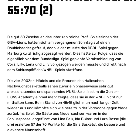
55:70 (2)
Die gut 50 Zuschauer, darunter zahlreiche Profi-Spielerinnen der
GISA-Lions, hatten sich am vergangenen Sonntag auf einen
Doubleheader gefreut, doch leider musste das DBBL-Spiel gegen
Marburg kurzfristig abgesagt werden. Dies hatte zur Folge, dass die
eigentlich vor dem Bundesliga-Spiel geplante Verabschiedung von
Cora, Lilly, Lena und Lilly vorgezogen werden musste und direkt nach
dem Schlusspfiff des WNBL-Spiels stattfand.
Die vier 2003er-Mädels und die Freunde des Halleschen
Nachwuchsbasketballs sahen zuvor ein phasenweise sehr gut
anzuschauendes und spannendes WNBL-Spiel, in dem die Junior-
LIONS Academy einmal mehr zeigte, dass sie in der WNBL nicht nur
mithalten kann. Beim Stand von 45:45 glich man nach langer Zeit
wieder aus und kämpfte sich wie bereits in der Vorwoche gegen Wedel
zurück ins Spiel. Die Gäste aus Niedersachsen waren in der
Schlussphase, angeführt von Lina Falk, Ida Bikker und Lara Bosse (die
drei erzielten 57 der 70 Punkte für die Girls Baskets), die bessere und
cleverere Mannschaft.