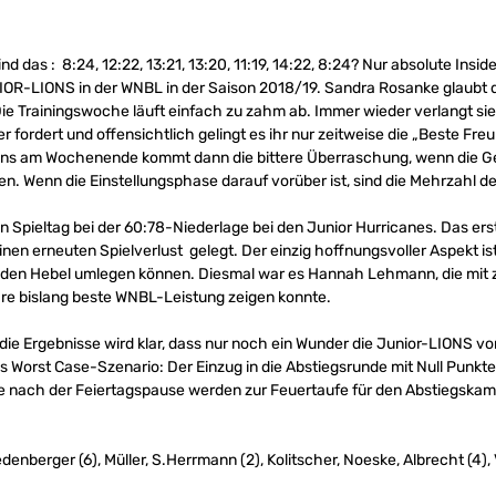
d das : 8:24, 12:22, 13:21, 13:20, 11:19, 14:22, 8:24? Nur absolute Insid
UNIOR-LIONS in der WNBL in der Saison 2018/19. Sandra Rosanke glaub
ie Trainingswoche läuft einfach zu zahm ab. Immer wieder verlangt sie
fordert und offensichtlich gelingt es ihr nur zeitweise die „Beste Fre
ens am Wochenende kommt dann die bittere Überraschung, wenn die 
. Wenn die Einstellungsphase darauf vorüber ist, sind die Mehrzahl der
pieltag bei der 60:78-Niederlage bei den Junior Hurricanes. Das erste
inen erneuten Spielverlust gelegt. Der einzig hoffnungsvoller Aspekt ist,
h den Hebel umlegen können. Diesmal war es Hannah Lehmann, die mit 
hre bislang beste WNBL-Leistung zeigen konnte.
d die Ergebnisse wird klar, dass nur noch ein Wunder die Junior-LIONS 
as Worst Case-Szenario: Der Einzug in die Abstiegsrunde mit Null Punkt
de nach der Feiertagspause werden zur Feuertaufe für den Abstiegskamp
iedenberger (6), Müller, S.Herrmann (2), Kolitscher, Noeske, Albrecht (4),