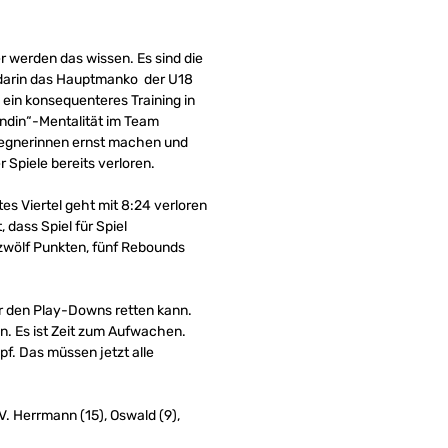
er werden das wissen. Es sind die
t darin das Hauptmanko der U18
 ein konsequenteres Training in
undin“-Mentalität im Team
Gegnerinnen ernst machen und
 Spiele bereits verloren.
s Viertel geht mit 8:24 verloren
 dass Spiel für Spiel
zwölf Punkten, fünf Rebounds
vor den Play-Downs retten kann.
en. Es ist Zeit zum Aufwachen.
f. Das müssen jetzt alle
 V. Herrmann (15), Oswald (9),