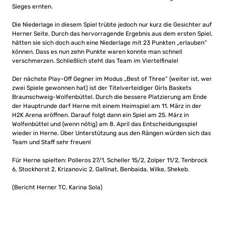
Sieges ernten.
Die Niederlage in diesem Spiel trübte jedoch nur kurz die Gesichter auf
Herner Seite. Durch das hervorragende Ergebnis aus dem ersten Spiel,
hätten sie sich doch auch eine Niederlage mit 23 Punkten „erlauben“
können. Dass es nun zehn Punkte waren konnte man schnell
verschmerzen. Schließlich steht das Team im Viertelfinale!
Der nächste Play-Off Gegner im Modus „Best of Three” (weiter ist, wer
zwei Spiele gewonnen hat) ist der Titelverteidiger Girls Baskets
Braunschweig-Wolfenbüttel. Durch die bessere Platzierung am Ende
der Hauptrunde darf Herne mit einem Heimspiel am 11. März in der
H2K Arena eröffnen. Darauf folgt dann ein Spiel am 25. März in
Wolfenbüttel und (wenn nötig) am 8. April das Entscheidungsspiel
wieder in Herne. Über Unterstützung aus den Rängen würden sich das
Team und Staff sehr freuen!
Für Herne spielten: Polleros 27/1, Scheller 15/2, Zolper 11/2, Tenbrock
6, Stockhorst 2, Krizanovic 2, Gallinat, Benbaida, Wilke, Shekeb.
(Bericht Herner TC, Karina Sola)