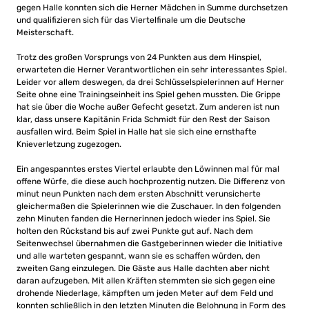
gegen Halle konnten sich die Herner Mädchen in Summe durchsetzen
und qualifizieren sich für das Viertelfinale um die Deutsche
Meisterschaft.
Trotz des großen Vorsprungs von 24 Punkten aus dem Hinspiel,
erwarteten die Herner Verantwortlichen ein sehr interessantes Spiel.
Leider vor allem deswegen, da drei Schlüsselspielerinnen auf Herner
Seite ohne eine Trainingseinheit ins Spiel gehen mussten. Die Grippe
hat sie über die Woche außer Gefecht gesetzt. Zum anderen ist nun
klar, dass unsere Kapitänin Frida Schmidt für den Rest der Saison
ausfallen wird. Beim Spiel in Halle hat sie sich eine ernsthafte
Knieverletzung zugezogen.
Ein angespanntes erstes Viertel erlaubte den Löwinnen mal für mal
offene Würfe, die diese auch hochprozentig nutzen. Die Differenz von
minut neun Punkten nach dem ersten Abschnitt verunsicherte
gleichermaßen die Spielerinnen wie die Zuschauer. In den folgenden
zehn Minuten fanden die Hernerinnen jedoch wieder ins Spiel. Sie
holten den Rückstand bis auf zwei Punkte gut auf. Nach dem
Seitenwechsel übernahmen die Gastgeberinnen wieder die Initiative
und alle warteten gespannt, wann sie es schaffen würden, den
zweiten Gang einzulegen. Die Gäste aus Halle dachten aber nicht
daran aufzugeben. Mit allen Kräften stemmten sie sich gegen eine
drohende Niederlage, kämpften um jeden Meter auf dem Feld und
konnten schließlich in den letzten Minuten die Belohnung in Form des