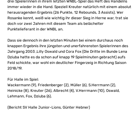
drei Spielerinnen in ihrem letzten WNBL-Spiel das Heft des Handelns
immer wieder in die Hand. Speziell Kreuter natürlich mit einem absolut
herausragenden Ergebnis (26 Punkte, 12 Rebounds, 3 Assists). Wer
Rosanke kennt, weiß wie wichtig ihr dieser Sieg in Herne war, trat sie
doch vor zwei Jahren mit diesem Team als belächelter
Punktelieferant in der WNBL an.
Dass sie dennoch in den letzten Minuten bei einem durchaus noch
knappen Ergebnis ihre jüngsten und unerfahrensten Spielerinnen des
Jahrgang 2003 ,Lilly Oswald und Cora Fox (Die Dritte im Bunde Lena
Dziuba hatte es da schon auf knapp 19 Spielminuten gebracht) aufs
Feld schickte, war wohl ein deutlicher Fingerzeig in Richtung Saison
2018/19.
Für Halle im Spiel:
Wackermann (9), Friedenberger (2), Müller (6), S.Herrmann (2),
Heinicke (8), Kreuter (26), Albrecht (4), V.Herrmann (10), Oswald,
Lehmann, Fox, Dziuba (6).
(Bericht SV Halle Junior-Lions, Günter Hebner)