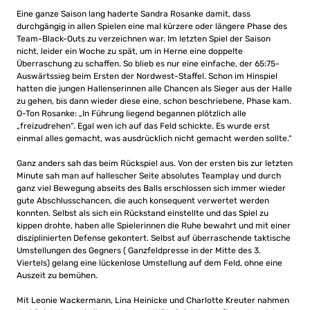
Eine ganze Saison lang haderte Sandra Rosanke damit, dass
durchgängig in allen Spielen eine mal kürzere oder längere Phase des
Team-Black-Outs zu verzeichnen war. Im letzten Spiel der Saison
nicht, leider ein Woche zu spät, um in Herne eine doppelte
Überraschung zu schaffen. So blieb es nur eine einfache, der 65:75-
Auswärtssieg beim Ersten der Nordwest-Staffel. Schon im Hinspiel
hatten die jungen Hallenserinnen alle Chancen als Sieger aus der Halle
zu gehen, bis dann wieder diese eine, schon beschriebene, Phase kam.
O-Ton Rosanke: „In Führung liegend begannen plötzlich alle
„freizudrehen“. Egal wen ich auf das Feld schickte. Es wurde erst
einmal alles gemacht, was ausdrücklich nicht gemacht werden sollte.“
Ganz anders sah das beim Rückspiel aus. Von der ersten bis zur letzten
Minute sah man auf hallescher Seite absolutes Teamplay und durch
ganz viel Bewegung abseits des Balls erschlossen sich immer wieder
gute Abschlusschancen, die auch konsequent verwertet werden
konnten. Selbst als sich ein Rückstand einstellte und das Spiel zu
kippen drohte, haben alle Spielerinnen die Ruhe bewahrt und mit einer
disziplinierten Defense gekontert. Selbst auf überraschende taktische
Umstellungen des Gegners ( Ganzfeldpresse in der Mitte des 3.
Viertels) gelang eine lückenlose Umstellung auf dem Feld, ohne eine
Auszeit zu bemühen.
Mit Leonie Wackermann, Lina Heinicke und Charlotte Kreuter nahmen