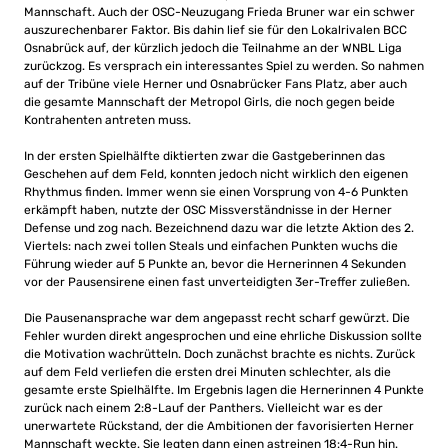
Mannschaft. Auch der OSC-Neuzugang Frieda Bruner war ein schwer
auszurechenbarer Faktor. Bis dahin lief sie für den Lokalrivalen BCC
Osnabrück auf, der kürzlich jedoch die Teilnahme an der WNBL Liga
zurückzog. Es versprach ein interessantes Spiel zu werden. So nahmen
auf der Tribüne viele Herner und Osnabrücker Fans Platz, aber auch
die gesamte Mannschaft der Metropol Girls, die noch gegen beide
Kontrahenten antreten muss.
In der ersten Spielhälfte diktierten zwar die Gastgeberinnen das
Geschehen auf dem Feld, konnten jedoch nicht wirklich den eigenen
Rhythmus finden. Immer wenn sie einen Vorsprung von 4-6 Punkten
erkämpft haben, nutzte der OSC Missverständnisse in der Herner
Defense und zog nach. Bezeichnend dazu war die letzte Aktion des 2.
Viertels: nach zwei tollen Steals und einfachen Punkten wuchs die
Führung wieder auf 5 Punkte an, bevor die Hernerinnen 4 Sekunden
vor der Pausensirene einen fast unverteidigten 3er-Treffer zuließen.
Die Pausenansprache war dem angepasst recht scharf gewürzt. Die
Fehler wurden direkt angesprochen und eine ehrliche Diskussion sollte
die Motivation wachrütteln. Doch zunächst brachte es nichts. Zurück
auf dem Feld verliefen die ersten drei Minuten schlechter, als die
gesamte erste Spielhälfte. Im Ergebnis lagen die Hernerinnen 4 Punkte
zurück nach einem 2:8-Lauf der Panthers. Vielleicht war es der
unerwartete Rückstand, der die Ambitionen der favorisierten Herner
Mannschaft weckte. Sie legten dann einen astreinen 18:4-Run hin.