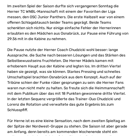
Im zweiten Spiel der Saison durfte sich vergangenen Sonntag die
Herner TC WNBL-Mannschaft mit einem der Favoriten der Liga
messen, den OSC Junior Panthers. Die erste Halbzeit war von einem
offenen Schlagabtausch beider Teams geprägt. Beide Teams
schenkten sich nichts. Nur einige einfache Fehler der Hernerinnen
erlaubten es den Mädchen aus Osnabrück, zur Pause eine Führung von
29:36 mit in die Kabine zu nehmen.
Die Pause nutzte der Herner Coach Chudzicki wohl besser: lange
Aussprache, die Suche nach besseren Lösungen und das Stärken des
Selbstbewusstseins fruchteten. Die Herner Mädels kamen mit
erhobenem Haupt aus der Kabine und legten los. Im dritten Viertel
haben sie gezeigt, was sie können. Starkes Pressing und schnelles
Umschaltspiel brachten Osnabrück aus dem Konzept. Auch auf der
Tribüne schien der Funke rüber gesprungen zu sein: die Herner Fans
waren nun nicht mehr zu halten. So freute sich die Heimmannschaft
mit dem Publikum über das mit 18 Punkten gewonnene dritte Viertel.
In der letzten Sequenz vergrößerte das Trainer-Duo Chudzicki und
Lorenz die Rotation und verwaltete das gute Ergebnis bis zum
Schlusspfiff.
Für Herne ist es eine kleine Sensation, nach dem zweiten Spieltag an
der Spitze der Nordwest-Gruppe zu stehen. Die Saison ist aber gerade
am Anfang, denn bereits am kommenden Wochenende steht ein