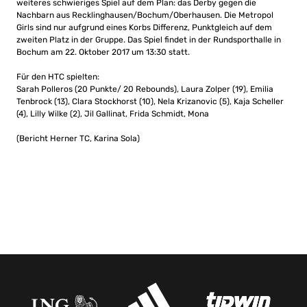
weiteres schwieriges Spiel auf dem Plan: das Derby gegen die
Nachbarn aus Recklinghausen/Bochum/Oberhausen. Die Metropol
Girls sind nur aufgrund eines Korbs Differenz, Punktgleich auf dem
zweiten Platz in der Gruppe. Das Spiel findet in der Rundsporthalle in
Bochum am 22. Oktober 2017 um 13:30 statt.
Für den HTC spielten:
Sarah Polleros (20 Punkte/ 20 Rebounds), Laura Zolper (19), Emilia
Tenbrock (13), Clara Stockhorst (10), Nela Krizanovic (5), Kaja Scheller
(4), Lilly Wilke (2), Jil Gallinat, Frida Schmidt, Mona
(Bericht Herner TC, Karina Sola)