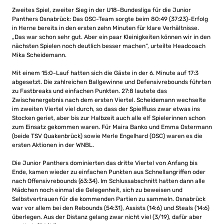
Zweites Spiel, zweiter Sieg in der U18-Bundesliga für die Junior
Panthers Osnabrück: Das OSC-Team sorgte beim 80:49 (37:23)-Erfolg
in Herne bereits in den ersten zehn Minuten für klare Verhältnisse.
„Das war schon sehr gut. Aber ein paar Kleinigkeiten können wir in den
nächsten Spielen noch deutlich besser machen“, urteilte Headcoach
Mika Scheidemann.
Mit einem 15:0-Lauf hatten sich die Gäste in der 6. Minute auf 17:3
abgesetzt. Die zahlreichen Ballgewinne und Defensivrebounds führten
zu Fastbreaks und einfachen Punkten. 27:8 lautete das
Zwischenergebnis nach dem ersten Viertel. Scheidemann wechselte
im zweiten Viertel viel durch, so dass der Spielfluss zwar etwas ins
Stocken geriet, aber bis zur Halbzeit auch alle elf Spielerinnen schon
zum Einsatz gekommen waren. Für Maira Banko und Emma Ostermann
(beide TSV Quakenbrück) sowie Merle Engelhard (OSC) waren es die
ersten Aktionen in der WNBL.
Die Junior Panthers dominierten das dritte Viertel von Anfang bis
Ende, kamen wieder zu einfachen Punkten aus Schnellangriffen oder
nach Offensivrebounds (63:34). Im Schlussabschnitt hatten dann alle
Mädchen noch einmal die Gelegenheit, sich zu beweisen und
Selbstvertrauen für die kommenden Partien zu sammeln. Osnabrück
war vor allem bei den Rebounds (54:31), Assists (14:6) und Steals (14:6)
überlegen. Aus der Distanz gelang zwar nicht viel (3/19), dafür aber