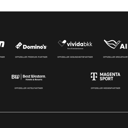
RTNER
OFFIZIELLER PREMIUM-PARTNER
OFFIZIELLER GESUNDHEITSPARTNER
OFFIZIELLER KREUZFAH
OFFIZIELLER HOTELPARTNER
OFFIZIELLER MEDIENPARTNER