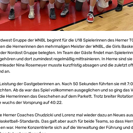
rdwest Gruppe der WNBL beginnt für die U18 Spielerinnen des Herner T
ßten die Hernerinnen den mehrmaligen Meister der WNBL, die Girls Bask
 in der Nordost Gruppe belegten. Im Team der Gäste findet man Spielerin
hören und dort zumindest regelmäßig mittrainieren. In Herne sind sie 
ader Nina Rosemeyer musste kurzfristig absagen und die zuletzt oft s
nd an.
 Leistung der Gastgeberinnen an. Nach 50 Sekunden führten sie mit 7:0.
ten. Ab da war das Spiel vollkommen ausgeglichen und so ging das Vie
en die Hernerinnen das Geschehen auf dem Parkett. Trotz breiter Rotatio
e wuchs der Vorsprung auf 40:22.
e Herner Coaches Chudzicki und Lorenz mal wieder dazu an Neues ausz
Basketball-Standards. Das galt aber auch für beide Teams, so dass He
chen war. Herne Konzentrierte sich auf die Verwaltung der Führung und