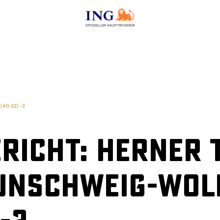
OFFIZIELLER HAUPTSPONSOR
 (40:22) -2
richt: Herner T
unschweig-Wol