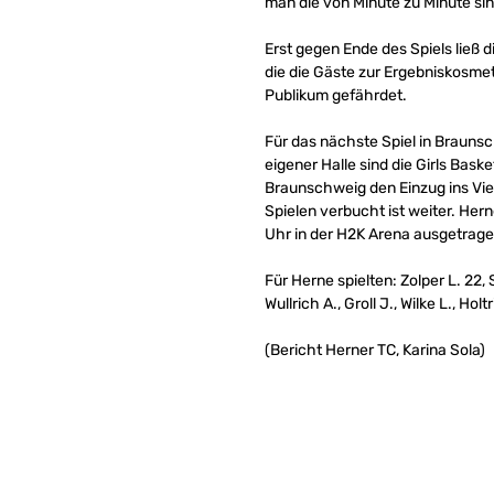
man die von Minute zu Minute si
Erst gegen Ende des Spiels ließ d
die die Gäste zur Ergebniskosme
Publikum gefährdet.
Für das nächste Spiel in Braunsc
eigener Halle sind die Girls Bas
Braunschweig den Einzug ins Vie
Spielen verbucht ist weiter. Her
Uhr in der H2K Arena ausgetrag
Für Herne spielten: Zolper L. 22, S
Wullrich A., Groll J., Wilke L., Holt
(Bericht Herner TC, Karina Sola)