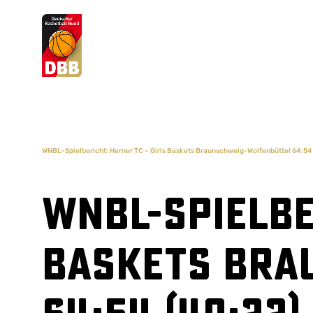
Suchvorschläge
Lorem Ipsum
Dolor Sit
Amet Valputo
WNBL-Spielbericht: Herner TC – Girls Baskets Braunschweig-Wolfenbüttel 64:54
WNBL-Spielbe
Baskets Bra