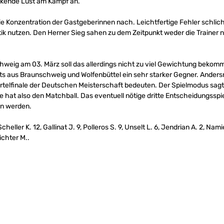
nkende Lust am Kampf an.
ie Konzentration der Gastgeberinnen nach. Leichtfertige Fehler schliche
tik nutzen. Den Herner Sieg sahen zu dem Zeitpunkt weder die Trainer 
hweig am 03. März soll das allerdings nicht zu viel Gewichtung bekomm
kets aus Braunschweig und Wolfenbüttel ein sehr starker Gegner. Anders
rtelfinale der Deutschen Meisterschaft bedeuten. Der Spielmodus sagt:
ne hat also den Matchball. Das eventuell nötige dritte Entscheidungssp
en werden.
cheller K. 12, Gallinat J. 9, Polleros S. 9, Unselt L. 6, Jendrian A. 2, Na
richter M..