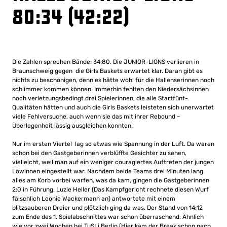
80:34 (42:22)
Die Zahlen sprechen Bände: 34:80. Die JUNIOR-LIONS verlieren in
Braunschweig gegen die Girls Baskets erwartet klar. Daran gibt es
nichts zu beschönigen, denn es hätte wohl für die Hallenserinnen noch
schlimmer kommen können. Immerhin fehlten den Niedersächsinnen
noch verletzungsbedingt drei Spielerinnen, die alle Startfünf-
Qualitäten hätten und auch die Girls Baskets leisteten sich unerwartet
viele Fehlversuche, auch wenn sie das mit ihrer Rebound –
Überlegenheit lässig ausgleichen konnten.
Nur im ersten Viertel lag so etwas wie Spannung in der Luft. Da waren
schon bei den Gastgeberinnen verblüffte Gesichter zu sehen,
vielleicht, weil man auf ein weniger couragiertes Auftreten der jungen
Löwinnen eingestellt war. Nachdem beide Teams drei Minuten lang
alles am Korb vorbei warfen, was da kam, gingen die Gastgeberinnen
2:0 in Führung. Luzie Heller (Das Kampfgericht rechnete diesen Wurf
fälschlich Leonie Wackermann an) antwortete mit einem
blitzsauberen Dreier und plötzlich ging da was. Der Stand von 14:12
zum Ende des 1. Spielabschnittes war schon überraschend. Ähnlich
wie vor zwei Wochen bei TuSLi Berlin (Hier kam der Break schon nach