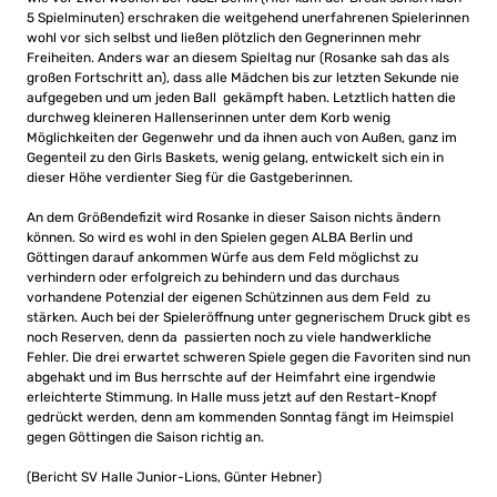
5 Spielminuten) erschraken die weitgehend unerfahrenen Spielerinnen
wohl vor sich selbst und ließen plötzlich den Gegnerinnen mehr
Freiheiten. Anders war an diesem Spieltag nur (Rosanke sah das als
großen Fortschritt an), dass alle Mädchen bis zur letzten Sekunde nie
aufgegeben und um jeden Ball gekämpft haben. Letztlich hatten die
durchweg kleineren Hallenserinnen unter dem Korb wenig
Möglichkeiten der Gegenwehr und da ihnen auch von Außen, ganz im
Gegenteil zu den Girls Baskets, wenig gelang, entwickelt sich ein in
dieser Höhe verdienter Sieg für die Gastgeberinnen.
An dem Größendefizit wird Rosanke in dieser Saison nichts ändern
können. So wird es wohl in den Spielen gegen ALBA Berlin und
Göttingen darauf ankommen Würfe aus dem Feld möglichst zu
verhindern oder erfolgreich zu behindern und das durchaus
vorhandene Potenzial der eigenen Schützinnen aus dem Feld zu
stärken. Auch bei der Spieleröffnung unter gegnerischem Druck gibt es
noch Reserven, denn da passierten noch zu viele handwerkliche
Fehler. Die drei erwartet schweren Spiele gegen die Favoriten sind nun
abgehakt und im Bus herrschte auf der Heimfahrt eine irgendwie
erleichterte Stimmung. In Halle muss jetzt auf den Restart-Knopf
gedrückt werden, denn am kommenden Sonntag fängt im Heimspiel
gegen Göttingen die Saison richtig an.
(Bericht SV Halle Junior-Lions, Günter Hebner)