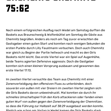
75:62
Nach einem erfolgreichen Ausflug nach Wedel am Samstag durften die
Baskets aus Braunschweig & Wolfenbüttel am Sonntag die Gäste aus
Chemnitz begrüßen. Anders als noch am Tag zuvor erwischten die
Gastsgeber einen guten Start und konnten nach wenigen Sekunden die
ersten Punkte durch Lilly Faustmann verbuchen. Doch auch Chemnitz
war gleich zu Beginn der Partie hellwach und macht es den Girls
Baskets nicht leicht. Das erste Viertel war ein Spiel auf Augenhöhe,
beide Teams agierten Defensive aggressiv. Doch die Gastgeber
konnten sich einen kleinen Vorsprung ausbauen und gewannen das
erste Viertel 17:13.
Im zweiten Viertel versuchte das Team aus Chemnitz mit einer
Zonenverteidigung den offensiven Fluss zu unterbinden, doch
souverän von außen mit vier Dreiern im zweiten Viertel zeigten sich
die Girls Baskets davon unbeeindruckt. Mal konnten sie durch ihr
schnelles Umschaltspiel früh den Korb attackieren oder fanden einen
guten Wurf von außen gegen den Zonenverteidigung der Chemnitzer,
so dass die Führung zur Halbzeit auf 38:29 ausgebaut werden konnte.
Ähnlich wie schon am Vortag in Wedel kamen die Girls Baskets stark