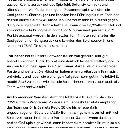
aus der Kabine zurück auf das Spielfeld, Defensiv kompakt und
offensive mit viel Geduld und gutes Zusammenspiel wussten die
Gastgeber zu überzeugen und konnten ihre Führung bis zum Ende des
dritten Viertels auf 57:42 ausbauen. Chemnitz fand kein Mittel gegen
die gute eingespielte Mannschaft aus Braunschweig/Wolfenbüttel und
so konnte die Führung beim noch fünf Minuten Restspielzeit auf 21
Punkte ausbaut werden. In den letzten fünf Minuten schalteten die
Gastgeber einen Gang zurück und konnten das Spiel souverän und
sicher mit 75:62 für sich entscheiden.
„Wir haben heute unsere Schwachstellen von gestern sehr gut
abstellen können. Hinzu kommt eine deutlich bessere Trefferquote im
Vergleich zum gestrigen Spiel“, so Trainer Marcel Neumann nach der
Partie und weiter: „Die Mädchen haben einen großartigen Teamspirit
entwickelt und lösen die bisherigen Aufgaben sehr gut im Kollektiv! Es
macht Spaß zu sehen, wie sich die Spielerinnen einzeln, aber auch als
Team weiterentwickeln.“
Am kommenden Samstag steht das letzte WNBL Spiel für das Jahr
2021 auf dem Programm. Zuhause am Landeshuter Platz empfängt
das Team der Girls Baskets Regio 38 die bisher ebenfalls
ungeschlagenen Gäste von ALBA Berlin. „Wir gehen natürlich mit viel
Selbstvertrauen in die letzte Partie diesen Jahres, wenn du deine
ersten fünf Spiele gewinnst, dann kannst du mit stolzer Brust in so ein