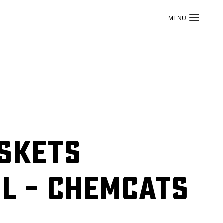
askets
l – Chemcats