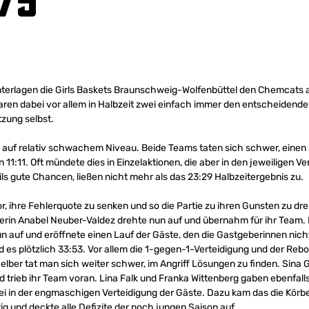
75
 unterlagen die Girls Baskets Braunschweig-Wolfenbüttel den Chemcats 
ren dabei vor allem in Halbzeit zwei einfach immer den entscheidenden
zung selbst.
auf relativ schwachem Niveau. Beide Teams taten sich schwer, einen S
 11:11. Oft mündete dies in Einzelaktionen, die aber in den jeweiligen V
ls gute Chancen, ließen nicht mehr als das 23:29 Halbzeitergebnis zu.
r, ihre Fehlerquote zu senken und so die Partie zu ihren Gunsten zu d
erin Anabel Neuber-Valdez drehte nun auf und übernahm für ihr Team. M
nun auf und eröffnete einen Lauf der Gäste, den die Gastgeberinnen ni
d es plötzlich 33:53. Vor allem die 1-gegen-1-Verteidigung und der Reb
 Selber tat man sich weiter schwer, im Angriff Lösungen zu finden. Sina
nd trieb ihr Team voran. Lina Falk und Franka Wittenberg gaben ebenfall
 in der engmaschigen Verteidigung der Gäste. Dazu kam das die Körbe 
ig und deckte alle Defizite der noch jungen Saison auf.