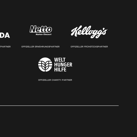
RTPARTNER
OFFIZIELLER ERNÄHRUNGSPARTNER
OFFIZIELLER FRÜHSTÜCKSPARTNER
OFFIZIELLER CHARITY-PARTNER