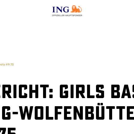
OFFIZIELLER HAUPTSPONSOR
itz 49:75
richt: Girls B
g-Wolfenbütte