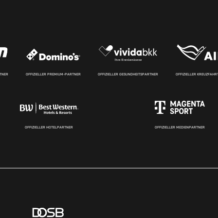
RTNER
OFFIZIELLER PREMIUM-PARTNER
OFFIZIELLER GESUNDHEITSPARTNER
OFFIZIELLER KREUZFAH
OFFIZIELLER HOTELPARTNER
OFFIZIELLER MEDIENPARTNER