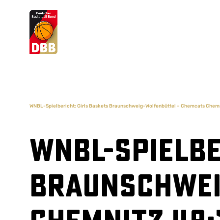
Suchvorschläge
Lorem Ipsum
Dolor Sit
Amet Valputo
WNBL-Spielbericht: Girls Baskets Braunschweig-Wolfenbüttel – Chemcats Chemn
WNBL-Spielbe
Braunschwei