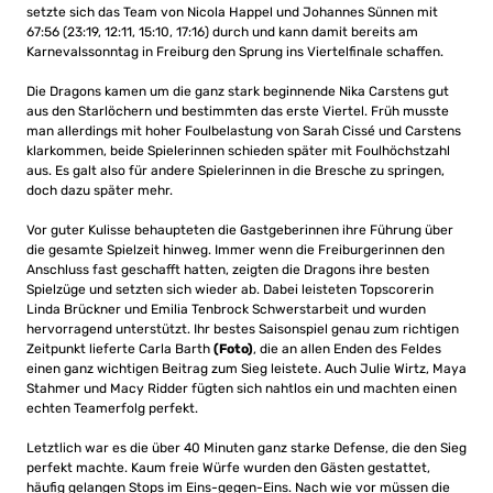
setzte sich das Team von Nicola Happel und Johannes Sünnen mit
67:56 (23:19, 12:11, 15:10, 17:16) durch und kann damit bereits am
Karnevalssonntag in Freiburg den Sprung ins Viertelfinale schaffen.
Die Dragons kamen um die ganz stark beginnende Nika Carstens gut
aus den Starlöchern und bestimmten das erste Viertel. Früh musste
man allerdings mit hoher Foulbelastung von Sarah Cissé und Carstens
klarkommen, beide Spielerinnen schieden später mit Foulhöchstzahl
aus. Es galt also für andere Spielerinnen in die Bresche zu springen,
doch dazu später mehr.
Vor guter Kulisse behaupteten die Gastgeberinnen ihre Führung über
die gesamte Spielzeit hinweg. Immer wenn die Freiburgerinnen den
Anschluss fast geschafft hatten, zeigten die Dragons ihre besten
Spielzüge und setzten sich wieder ab. Dabei leisteten Topscorerin
Linda Brückner und Emilia Tenbrock Schwerstarbeit und wurden
hervorragend unterstützt. Ihr bestes Saisonspiel genau zum richtigen
Zeitpunkt lieferte Carla Barth
(Foto)
, die an allen Enden des Feldes
einen ganz wichtigen Beitrag zum Sieg leistete. Auch Julie Wirtz, Maya
Stahmer und Macy Ridder fügten sich nahtlos ein und machten einen
echten Teamerfolg perfekt.
Letztlich war es die über 40 Minuten ganz starke Defense, die den Sieg
perfekt machte. Kaum freie Würfe wurden den Gästen gestattet,
häufig gelangen Stops im Eins-gegen-Eins. Nach wie vor müssen die