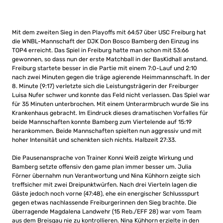
Mit dem zweiten Sieg in den Playoffs mit 64:57 über USC Freiburg hat
die WNBL-Mannschaft der DJK Don Bosco Bamberg den Einzug ins
TOP4 erreicht. Das Spiel in Freiburg hatte man schon mit 53:66
gewonnen, so dass nun der erste Matchball in der BasKidhall anstand.
Freiburg startete besser in die Partie mit einem 7:0-Lauf und 2:10
nach zwei Minuten gegen die träge agierende Heimmannschaft. In der
8. Minute (9:17) verletzte sich die Leistungsträgerin der Freiburger
Luisa Nufer schwer und konnte das Feld nicht verlassen. Das Spiel war
für 35 Minuten unterbrochen. Mit einem Unterarmbruch wurde Sie ins
Krankenhaus gebracht. Im Eindruck dieses dramatischen Vorfalles für
beide Mannschaften konnte Bamberg zum Viertelende auf 15:19
herankommen. Beide Mannschaften spielten nun aggressiv und mit
hoher Intensität und schenkten sich nichts. Halbzeit 27:33.
Die Pausenansprache von Trainer Konni Weiß zeigte Wirkung und
Bamberg setzte offensiv den game plan immer besser um. Julia
Förner übernahm nun Verantwortung und Nina Kühhorn zeigte sich
treffsicher mit zwei Dreipunktwürfen. Nach drei Vierteln lagen die
Gäste jedoch noch vorne (47:48), ehe ein energischer Schlussspurt
gegen etwas nachlassende Freiburgerinnen den Sieg brachte. Die
überragende Magdalena Landwehr (15 Reb./EFF 28) war vom Team
aus dem Breisgau nie zu kontrollieren. Nina Kühhorn erzielte in den