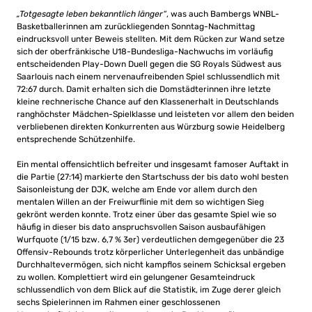
„Totgesagte leben bekanntlich länger“
, was auch Bambergs WNBL-
Basketballerinnen am zurückliegenden Sonntag-Nachmittag
eindrucksvoll unter Beweis stellten. Mit dem Rücken zur Wand setze
sich der oberfränkische U18-Bundesliga-Nachwuchs im vorläufig
entscheidenden Play-Down Duell gegen die SG Royals Südwest aus
Saarlouis nach einem nervenaufreibenden Spiel schlussendlich mit
72:67 durch. Damit erhalten sich die Domstädterinnen ihre letzte
kleine rechnerische Chance auf den Klassenerhalt in Deutschlands
ranghöchster Mädchen-Spielklasse und leisteten vor allem den beiden
verbliebenen direkten Konkurrenten aus Würzburg sowie Heidelberg
entsprechende Schützenhilfe.
Ein mental offensichtlich befreiter und insgesamt famoser Auftakt in
die Partie (27:14) markierte den Startschuss der bis dato wohl besten
Saisonleistung der DJK, welche am Ende vor allem durch den
mentalen Willen an der Freiwurflinie mit dem so wichtigen Sieg
gekrönt werden konnte. Trotz einer über das gesamte Spiel wie so
häufig in dieser bis dato anspruchsvollen Saison ausbaufähigen
Wurfquote (1/15 bzw. 6,7 % 3er) verdeutlichen demgegenüber die 23
Offensiv-Rebounds trotz körperlicher Unterlegenheit das unbändige
Durchhaltevermögen, sich nicht kampflos seinem Schicksal ergeben
zu wollen. Komplettiert wird ein gelungener Gesamteindruck
schlussendlich von dem Blick auf die Statistik, im Zuge derer gleich
sechs Spielerinnen im Rahmen einer geschlossenen