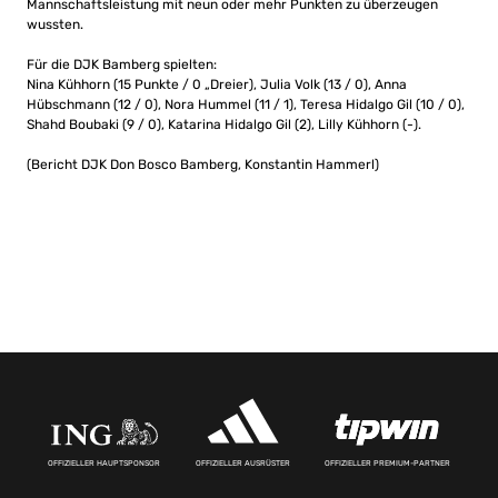
Mannschaftsleistung mit neun oder mehr Punkten zu überzeugen
wussten.
Für die DJK Bamberg spielten:
Nina Kühhorn (15 Punkte / 0 „Dreier), Julia Volk (13 / 0), Anna
Hübschmann (12 / 0), Nora Hummel (11 / 1), Teresa Hidalgo Gil (10 / 0),
Shahd Boubaki (9 / 0), Katarina Hidalgo Gil (2), Lilly Kühhorn (-).
(Bericht DJK Don Bosco Bamberg, Konstantin Hammerl)
OFFIZIELLER HAUPTSPONSOR
OFFIZIELLER AUSRÜSTER
OFFIZIELLER PREMIUM-PARTNER