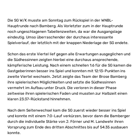
Die SG W/K musste am Sonntag zum Rückspiel in der WNBL-
Hauptrunde nach Bamberg. Als Vorletzter zum in der Hauptrunde
noch ungeschlagenen Tabellenzweiten, da war die Ausgangslage
eindeutig. Umso überraschender der durchaus interessante
Spielverlauf, der letztlich mit der knappen Niederlage der SG endete.
Schon das erste Viertel lief gegen alle Erwartungen ausgeglichen und
die Südhessinnen zeigten hierbei eine durchaus ansprechende,
kämpferische Leistung. Nach einem schnellen 1:6 für die SG kamen die
Gastgeberinnen besser ins Spiel und konnten mit 12:13-Punkten ins
zweite Viertel wechseln. Jetzt zeigte das Team der Brose Bamberg
ihre spielerischen Möglichkeiten und setzte die Südhessinnen
vermehrt im Aufbau unter Druck. Die verloren in dieser Phase
zeitweise ihren spielerischen Faden und mussten zur Halbzeit einen
klaren 23:37-Rückstand hinnehmen.
Nach dem Seitenwechsel kam die SG zuerst wieder besser ins Spiel
und konnte mit einem 7:0-Lauf verkürzen, bevor dann die Bamberger
durch die individuelle Stärke von J. Förner und M. Landwehr ihren
Vorsprung zum Ende des dritten Abschnittes bis auf 54:35 ausbauen
konnte.