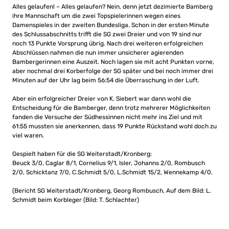
Alles gelaufen! – Alles gelaufen? Nein, denn jetzt dezimierte Bamberg
ihre Mannschaft um die zwei Topspielerinnen wegen eines
Damenspieles in der zweiten Bundesliga. Schon in der ersten Minute
des Schlussabschnitts trifft die SG zwei Dreier und von 19 sind nur
noch 13 Punkte Vorsprung übrig. Nach drei weiteren erfolgreichen
Abschlüssen nahmen die nun immer unsicherer agierenden
Bambergerinnen eine Auszeit. Noch lagen sie mit acht Punkten vorne,
aber nochmal drei Korberfolge der SG später und bei noch immer drei
Minuten auf der Uhr lag beim 56:54 die Überraschung in der Luft.
Aber ein erfolgreicher Dreier von K. Siebert war dann wohl die
Entscheidung für die Bamberger, denn trotz mehrerer Möglichkeiten
fanden die Versuche der Südhessinnen nicht mehr ins Ziel und mit
61:55 mussten sie anerkennen, dass 19 Punkte Rückstand wohl doch zu
viel waren.
Gespielt haben für die SG Weiterstadt/Kronberg:
Beuck 3/0, Caglar 8/1, Cornelius 9/1, Isler, Johanns 2/0, Rombusch
2/0, Schicktanz 7/0, C.Schmidt 5/0, L.Schmidt 15/2, Wennekamp 4/0.
(Bericht SG Weiterstadt/Kronberg, Georg Rombusch, Auf dem Bild: L.
Schmidt beim Korbleger (Bild: T. Schlachter)