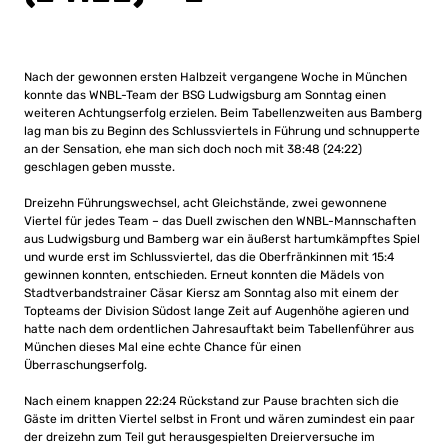
Nach der gewonnen ersten Halbzeit vergangene Woche in München
konnte das WNBL-Team der BSG Ludwigsburg am Sonntag einen
weiteren Achtungserfolg erzielen. Beim Tabellenzweiten aus Bamberg
lag man bis zu Beginn des Schlussviertels in Führung und schnupperte
an der Sensation, ehe man sich doch noch mit 38:48 (24:22)
geschlagen geben musste.
Dreizehn Führungswechsel, acht Gleichstände, zwei gewonnene
Viertel für jedes Team – das Duell zwischen den WNBL-Mannschaften
aus Ludwigsburg und Bamberg war ein äußerst hartumkämpftes Spiel
und wurde erst im Schlussviertel, das die Oberfränkinnen mit 15:4
gewinnen konnten, entschieden. Erneut konnten die Mädels von
Stadtverbandstrainer Cäsar Kiersz am Sonntag also mit einem der
Topteams der Division Südost lange Zeit auf Augenhöhe agieren und
hatte nach dem ordentlichen Jahresauftakt beim Tabellenführer aus
München dieses Mal eine echte Chance für einen
Überraschungserfolg.
Nach einem knappen 22:24 Rückstand zur Pause brachten sich die
Gäste im dritten Viertel selbst in Front und wären zumindest ein paar
der dreizehn zum Teil gut herausgespielten Dreierversuche im