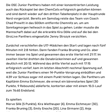
Die OSC Junior Panthers haben mit einer konzentrierten Leistung
auch das Rückspiel bei den ChemCats erfolgreich gestalten können
und sind damit wieder auf den dritten Tabellenplatz in der Hauptrunde
Nord vorgerückt. Bereits am Samstag reiste das Team von Coach
Chad Prewitt in das 500km entfernte Chemnitz an, um am
Sonntagmorgen hellwach in das Spiel zu gehen. Leider musste die
Mannschaft dabei auf die erkrankte Kira Dölle und auf die bei den
GiroLive Panthers eingesetzte Jenny Strozyk verzichten.
Zunächst verschliefen die U17-Mädchen den Start und lagen nach fünf
Minuten mit 2:8 hinten. Dann fanden Franka Bruning und Co. aber
immer besser ins Spiel und gewannen das erste Viertel mit 21:17. Im
zweiten Viertel drehten die Osnabrückerinnen auf und gewannen
deutlich mit 20:12. Während das dritte Viertel auch mit 17:15
erfolgreich verlief, kam im letzten Abschnitt nochmal Spannung auf,
weil die Junior Panthers einen 14-Punkte-Vorsprung einbüßten und
4:39 vor Schluss sogar mit einem Punkt hinten lagen. Die Panthers um
Kapitänin Emma Eichmeyer, die erneut ein bärenstarkes Spiel (30
Punkte, 9 Rebounds) ablieferte, konterten aber mit einem 15:3-Lauf
zum 76:65 Endstand.
Es spielten:
Merve Silik (5 Punkte), Kira Wietheuper (4), Emma Eichmeyer (30),
Franka Bruning (3), Emily Enochs (20), Lina Girmann (2), Anja