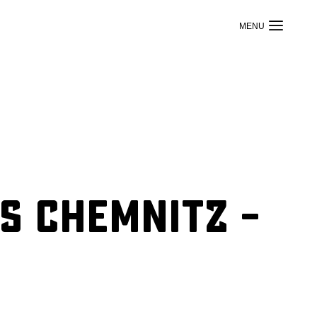
s Chemnitz –
)