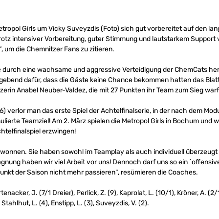
pol Girls um Vicky Suveyzdis (Foto) sich gut vorbereitet auf den la
otz intensiver Vorbereitung, guter Stimmung und lautstarkem Support v
, um die Chemnitzer Fans zu zitieren.
ie durch eine wachsame und aggressive Verteidigung der ChemCats her
ggebend dafür, dass die Gäste keine Chance bekommen hatten das Blat
erin Anabel Neuber-Valdez, die mit 27 Punkten ihr Team zum Sieg warf
:16) verlor man das erste Spiel der Achtelfinalserie, in der nach dem Mod
ulierte Teamziel! Am 2. März spielen die Metropol Girls in Bochum und w
htelfinalspiel erzwingen!
wonnen. Sie haben sowohl im Teamplay als auch individuell überzeugt u
egnung haben wir viel Arbeit vor uns! Dennoch darf uns so ein ´offensive
punkt der Saison nicht mehr passieren“, resümieren die Coaches.
tenacker, J. (7/1 Dreier), Perlick, Z. (9), Kaprolat, L. (10/1), Kröner, A. (
 Stahlhut, L. (4), Enstipp, L. (3), Suveyzdis, V. (2).