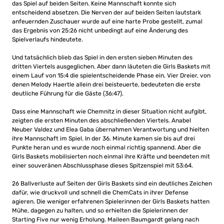
das Spiel auf beiden Seiten. Keine Mannschaft konnte sich
entscheidend absetzen. Die Nerven der auf beiden Seiten lautstark
anfeuernden Zuschauer wurde auf eine harte Probe gestellt, zumal
das Ergebnis von 25:26 nicht unbedingt auf eine Änderung des
Spielverlaufs hindeutete.
Und tatsächlich blieb das Spiel in den ersten sieben Minuten des
dritten Viertels ausgeglichen. Aber dann läuteten die Girls Baskets mit
einem Lauf von 15:4 die spielentscheidende Phase ein. Vier Dreier, von
denen Melody Haertle allein drei beisteuerte, bedeuteten die erste
deutliche Führung für die Gäste (36:47).
Dass eine Mannschaft wie Chemnitz in dieser Situation nicht aufgibt,
zeigten die ersten Minuten des abschließenden Viertels. Anabel
Neuber Valdez und Elea Gaba übernahmen Verantwortung und hielten
ihre Mannschaft im Spiel. In der 36. Minute kamen sie bis auf drei
Punkte heran und es wurde noch einmal richtig spannend. Aber die
Girls Baskets mobilisierten noch einmal ihre Kräfte und beendeten mit
einer souveränen Abschlussphase dieses Spitzenspiel mit 53:64.
26 Ballverluste auf Seiten der Girls Baskets sind ein deutliches Zeichen
dafür, wie druckvoll und schnell die ChemCats in ihrer Defense
agieren. Die weniger erfahrenen Spielerinnen der Girls Baskets hatten
Mühe, dagegen zu halten, und so erhielten die Spielerinnen der
Starting Five nur wenig Erholung. Maileen Baumgardt gelang nach