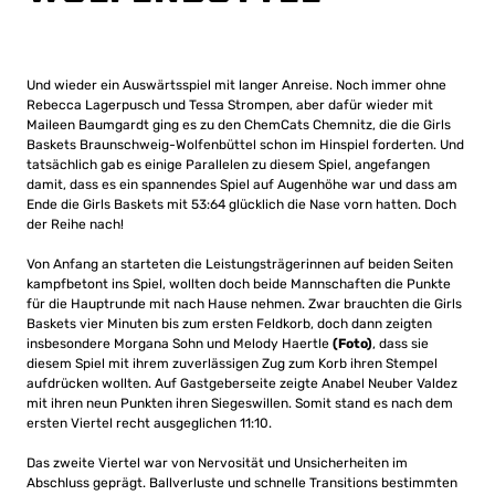
Und wieder ein Auswärtsspiel mit langer Anreise. Noch immer ohne
Rebecca Lagerpusch und Tessa Strompen, aber dafür wieder mit
Maileen Baumgardt ging es zu den ChemCats Chemnitz, die die Girls
Baskets Braunschweig-Wolfenbüttel schon im Hinspiel forderten. Und
tatsächlich gab es einige Parallelen zu diesem Spiel, angefangen
damit, dass es ein spannendes Spiel auf Augenhöhe war und dass am
Ende die Girls Baskets mit 53:64 glücklich die Nase vorn hatten. Doch
der Reihe nach!
Von Anfang an starteten die Leistungsträgerinnen auf beiden Seiten
kampfbetont ins Spiel, wollten doch beide Mannschaften die Punkte
für die Hauptrunde mit nach Hause nehmen. Zwar brauchten die Girls
Baskets vier Minuten bis zum ersten Feldkorb, doch dann zeigten
insbesondere Morgana Sohn und Melody Haertle
(Foto)
, dass sie
diesem Spiel mit ihrem zuverlässigen Zug zum Korb ihren Stempel
aufdrücken wollten. Auf Gastgeberseite zeigte Anabel Neuber Valdez
mit ihren neun Punkten ihren Siegeswillen. Somit stand es nach dem
ersten Viertel recht ausgeglichen 11:10.
Das zweite Viertel war von Nervosität und Unsicherheiten im
Abschluss geprägt. Ballverluste und schnelle Transitions bestimmten