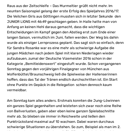
Raus aus der Zeitschleife – Das Murmeltier grüßt nicht mehr. Im
neunten Saisonspiel gelang der erste Erfolg des Spieljahres 2016/17.
Die Veilchen Girls aus Göttingen mussten sich in letzter Sekunde den
JUNIOR LIONS mit 46:49 geschlagen geben. In Halle hatte man von
Anfang an keinen Hehl daraus gemacht, dass die wichtigen
Entscheidungen im Kampf gegen den Abstieg erst zum Ende einer
langen Saison, vermutlich im Juni, fallen werden. Der Weg bis dahin
wurde als einziger Lernprozess geplant. Das sagt sich so einfach, denn
für Sandra Rosanke war es eine mehr als schwierige Aufgabe die
jungen Mädchen nach jedem Spiel mit klaren Niederlagen wieder
aufzubauen, zumal der Deutsche Vizemeister 2016 schon in der
Kategorie „Bemitleidenswert“ eingestuft wurde. Schon vergangenen
Sonntag gegen den vorjährigen Finalgegner von München aus
Wolfenbüttel/Braunschweig ließ die Spielweise der Hallenserinnen
hoffen, dass das Tal der Tränen endlich durchschritten ist. Ein Start
ohne Punkte im Gepäck in die Relegation schien dennoch kaum
vermeidbar.
Am Sonntag kam alles anders. Erstmals konnten die Jung-Löwinnen
ein ganzes Spiel gegenhalten und leisteten sich zwar noch eine Reihe
von Ballverlusten, gaben aber eben keine ganzen Spielabschnitte
mehr ab. So blieben sie immer in Reichweite und ließen den
Punktrückstand maximal auf 10 wachsen. Dabei waren durchaus
schwierige Situationen zu überstehen. So zum, Beispiel als man im 2.