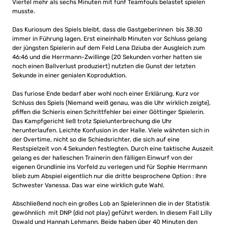
Viertel mehr als sechs Minuten mit fünf Teamfouls belastet spielen
musste.
Das Kuriosum des Spiels bleibt, dass die Gastgeberinnen bis 38:30
immer in Führung lagen. Erst eineinhalb Minuten vor Schluss gelang
der jüngsten Spielerin auf dem Feld Lena Dziuba der Ausgleich zum
46:46 und die Herrmann-Zwillinge (20 Sekunden vorher hatten sie
noch einen Ballverlust produziert) nutzten die Gunst der letzten
Sekunde in einer genialen Koproduktion.
Das furiose Ende bedarf aber wohl noch einer Erklärung. Kurz vor
Schluss des Spiels (Niemand weiß genau, was die Uhr wirklich zeigte),
pfiffen die Schieris einen Schrittfehler bei einer Göttinger Spielerin.
Das Kampfgericht ließ trotz Spielunterbrechung die Uhr
herunterlaufen. Leichte Konfusion in der Halle. Viele wähnten sich in
der Overtime, nicht so die Schiedsrichter, die sich auf eine
Restspielzeit von 4 Sekunden festlegten. Durch eine taktische Auszeit
gelang es der halleschen Trainerin den fälligen Einwurf von der
eigenen Grundlinie ins Vorfeld zu verlegen und für Sophie Herrmann
blieb zum Abspiel eigentlich nur die dritte besprochene Option : Ihre
Schwester Vanessa. Das war eine wirklich gute Wahl.
Abschließend noch ein großes Lob an Spielerinnen die in der Statistik
gewöhnlich mit DNP (did not play) geführt werden. In diesem Fall Lilly
Oswald und Hannah Lehmann. Beide haben über 40 Minuten den