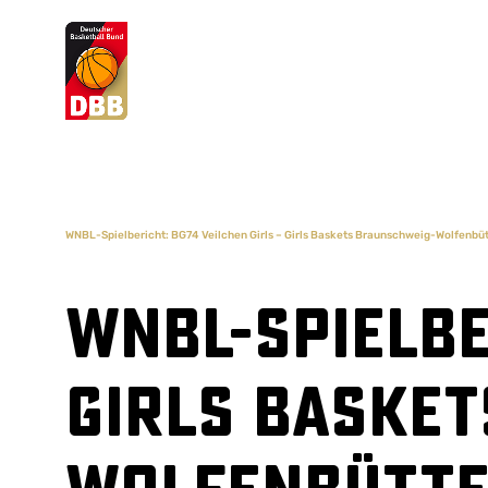
Suchvorschläge
Lorem Ipsum
Dolor Sit
Amet Valputo
WNBL-Spielbericht: BG74 Veilchen Girls – Girls Baskets Braunschweig-Wolfenbütt
WNBL-Spielbe
Girls Baske