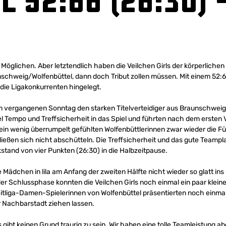
52:66 (26:30) –
 Möglichen. Aber letztendlich haben die Veilchen Girls der körperlich
nschweig/Wolfenbüttel, dann doch Tribut zollen müssen. Mit einem 52:6
die Ligakonkurrenten hingelegt.
m vergangenen Sonntag den starken Titelverteidiger aus Braunschweig
iel Tempo und Treffsicherheit in das Spiel und führten nach dem ersten V
s ein wenig überrumpelt gefühlten Wolfenbüttlerinnen zwar wieder die 
ießen sich nicht abschütteln. Die Treffsicherheit und das gute Teampl
stand von vier Punkten (26:30) in die Halbzeitpause.
e Mädchen in lila am Anfang der zweiten Hälfte nicht wieder so glatt ins
er Schlussphase konnten die Veilchen Girls noch einmal ein paar kleine 
eitliga-Damen-Spielerinnen von Wolfenbüttel präsentierten noch einma
 Nachbarstadt ziehen lassen.
 gibt keinen Grund traurig zu sein. Wir haben eine tolle Teamleistung ab