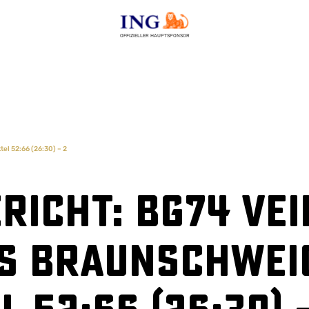
OFFIZIELLER HAUPTSPONSOR
el 52:66 (26:30) – 2
richt: BG74 Vei
ts Braunschwei