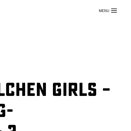
lchen Girls –
g-