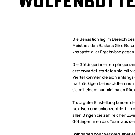
Wolfenbüttel 
Die Sensation lag im Bereich des
Meisters, den Baskets Girls Brau
knappste aller Ergebnisse gegen 
Die Göttingerinnen empfingen a
erst erwartet starteten sie mit v
Viertel konnten die sich anfang
hartnäckigen Leinestädterinnen l
sie mit einem nur minimalen Rück
Trotz guter Einstellung fanden di
hektisch und unkonzentriert. In d
allen Dingen die zahlreichen Zw
Göttingerinnen das Team aus der
„Wir haben zwar verloren, aber es