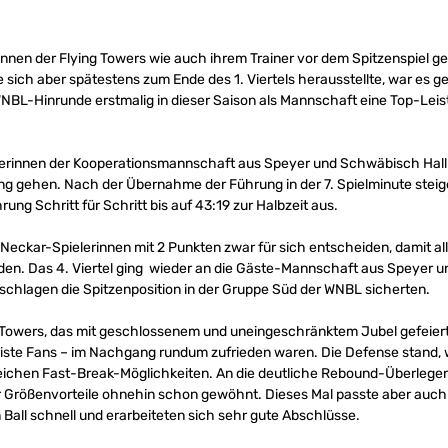
nnen der Flying Towers wie auch ihrem Trainer vor dem Spitzenspiel ge
sich aber spätestens zum Ende des 1. Viertels herausstellte, war es g
BL-Hinrunde erstmalig in dieser Saison als Mannschaft eine Top-Lei
elerinnen der Kooperationsmannschaft aus Speyer und Schwäbisch Hall n
ng gehen. Nach der Übernahme der Führung in der 7. Spielminute steige
rung Schritt für Schritt bis auf 43:19 zur Halbzeit aus.
-Neckar-Spielerinnen mit 2 Punkten zwar für sich entscheiden, damit a
den. Das 4. Viertel ging wieder an die Gäste-Mannschaft aus Speyer un
schlagen die Spitzenposition in der Gruppe Süd der WNBL sicherten.
ng Towers, das mit geschlossenem und uneingeschränktem Jubel gefeiert
reiste Fans – im Nachgang rundum zufrieden waren. Die Defense stand, 
greichen Fast-Break-Möglichkeiten. An die deutliche Rebound-Überlegen
r Größenvorteile ohnehin schon gewöhnt. Dieses Mal passte aber auch 
Ball schnell und erarbeiteten sich sehr gute Abschlüsse.