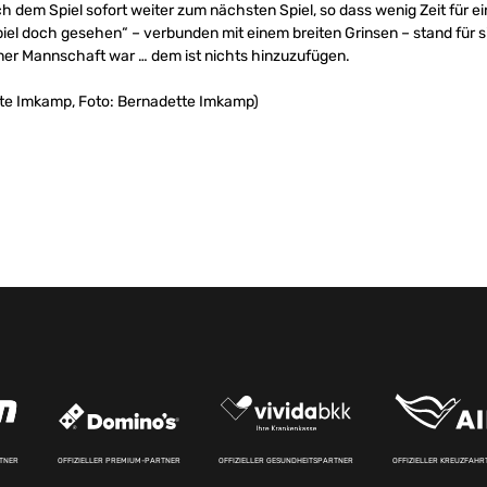
 dem Spiel sofort weiter zum nächsten Spiel, so dass wenig Zeit für ein
iel doch gesehen“ – verbunden mit einem breiten Grinsen – stand für s
iner Mannschaft war … dem ist nichts hinzuzufügen.
tte Imkamp, Foto: Bernadette Imkamp)
RTNER
OFFIZIELLER PREMIUM-PARTNER
OFFIZIELLER GESUNDHEITSPARTNER
OFFIZIELLER KREUZFAH