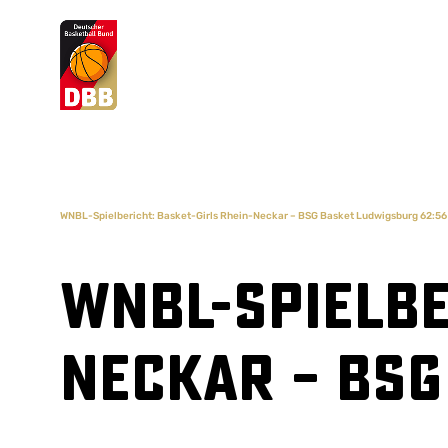
Suchvorschläge
Lorem Ipsum
Dolor Sit
Amet Valputo
WNBL-Spielbericht: Basket-Girls Rhein-Neckar – BSG Basket Ludwigsburg 62:56
WNBL-Spielbe
Neckar – BSG