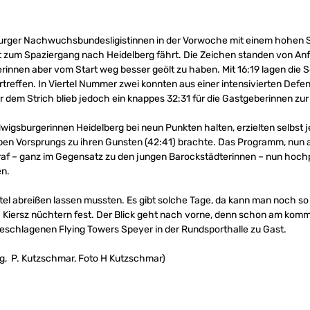
rger Nachwuchsbundesligistinnen in der Vorwoche mit einem hohen Sie
ht zum Spaziergang nach Heidelberg fährt. Die Zeichen standen von Anf
innen aber vom Start weg besser geölt zu haben. Mit 16:19 lagen die S
ertreffen. In Viertel Nummer zwei konnten aus einer intensivierten De
 dem Strich blieb jedoch ein knappes 32:31 für die Gastgeberinnen zu
udwigsburgerinnen Heidelberg bei neun Punkten halten, erzielten selbst 
n Vorsprungs zu ihren Gunsten (42:41) brachte. Das Programm, nun au
traf – ganz im Gegensatz zu den jungen Barockstädterinnen – nun hochp
en.
rtel abreißen lassen mussten. Es gibt solche Tage, da kann man noch so 
ach Kiersz nüchtern fest. Der Blick geht nach vorne, denn schon am kom
geschlagenen Flying Towers Speyer in der Rundsporthalle zu Gast.
g, P. Kutzschmar, Foto H Kutzschmar)