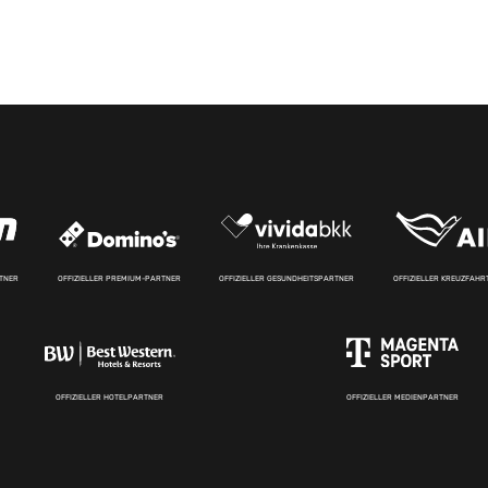
RTNER
OFFIZIELLER PREMIUM-PARTNER
OFFIZIELLER GESUNDHEITSPARTNER
OFFIZIELLER KREUZFAH
OFFIZIELLER HOTELPARTNER
OFFIZIELLER MEDIENPARTNER