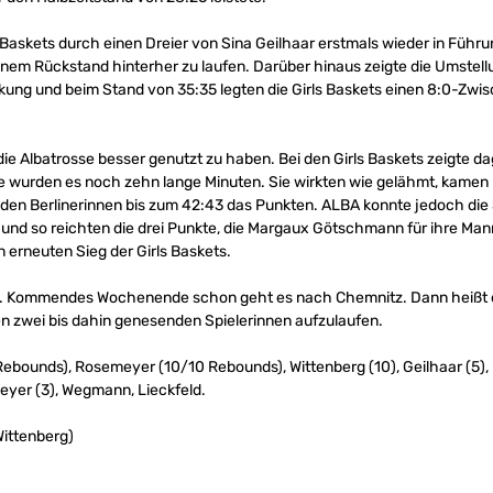
rls Baskets durch einen Dreier von Sina Geilhaar erstmals wieder in Füh
nem Rückstand hinterher zu laufen. Darüber hinaus zeigte die Umstellu
irkung und beim Stand von 35:35 legten die Girls Baskets einen 8:0-Zwi
die Albatrosse besser genutzt zu haben. Bei den Girls Baskets zeigte 
 wurden es noch zehn lange Minuten. Sie wirkten wie gelähmt, kamen k
en den Berlinerinnen bis zum 42:43 das Punkten. ALBA konnte jedoch di
 und so reichten die drei Punkte, die Margaux Götschmann für ihre Man
n erneuten Sieg der Girls Baskets.
el. Kommendes Wochenende schon geht es nach Chemnitz. Dann heißt es
en zwei bis dahin genesenden Spielerinnen aufzulaufen.
Rebounds), Rosemeyer (10/10 Rebounds), Wittenberg (10), Geilhaar (5)
yer (3), Wegmann, Lieckfeld.
Wittenberg)