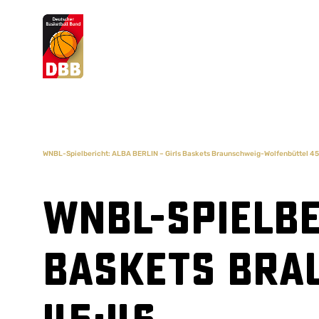
Suchvorschläge
Lorem Ipsum
Dolor Sit
Amet Valputo
WNBL-Spielbericht: ALBA BERLIN – Girls Baskets Braunschweig-Wolfenbüttel 4
WNBL-Spielbe
Baskets Bra