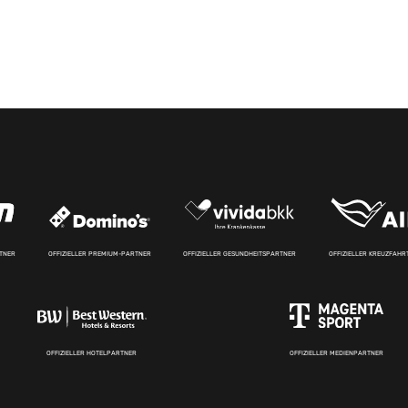
RTNER
OFFIZIELLER PREMIUM-PARTNER
OFFIZIELLER GESUNDHEITSPARTNER
OFFIZIELLER KREUZFAH
OFFIZIELLER HOTELPARTNER
OFFIZIELLER MEDIENPARTNER