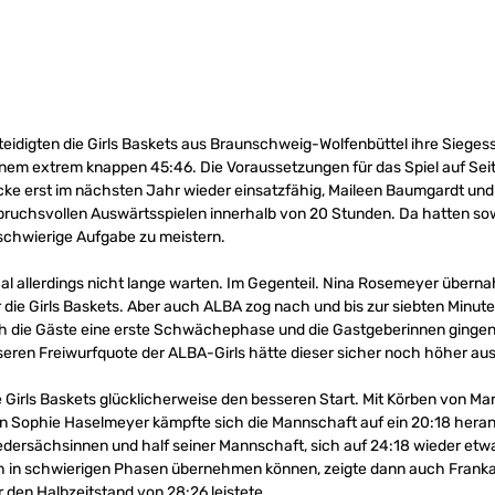
rteidigten die Girls Baskets aus Braunschweig-Wolfenbüttel ihre Siegess
nem extrem knappen 45:46. Die Voraussetzungen für das Spiel auf Seite
cke erst im nächsten Jahr wieder einsatzfähig, Maileen Baumgardt und 
ruchsvollen Auswärtsspielen innerhalb von 20 Stunden. Da hatten sow
chwierige Aufgabe zu meistern.
l allerdings nicht lange warten. Im Gegenteil. Nina Rosemeyer übern
ür die Girls Baskets. Aber auch ALBA zog nach und bis zur siebten Minut
ch die Gäste eine erste Schwächephase und die Gastgeberinnen gingen
esseren Freiwurfquote der ALBA-Girls hätte dieser sicher noch höher au
ie Girls Baskets glücklicherweise den besseren Start. Mit Körben von
 Sophie Haselmeyer kämpfte sich die Mannschaft auf ein 20:18 heran.
edersächsinnen und half seiner Mannschaft, sich auf 24:18 wieder etwa
h in schwierigen Phasen übernehmen können, zeigte dann auch Franka 
r den Halbzeitstand von 28:26 leistete.