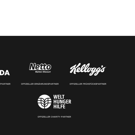
RTPARTNER
OFFIZIELLER ERNÄHRUNGSPARTNER
OFFIZIELLER FRÜHSTÜCKSPARTNER
OFFIZIELLER CHARITY-PARTNER