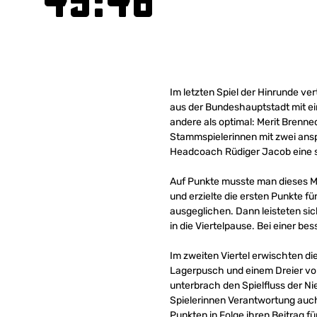
45:46
Im letzten Spiel der Hinrunde ve
aus der Bundeshauptstadt mit ei
andere als optimal: Merit Brenne
Stammspielerinnen mit zwei ansp
Headcoach Rüdiger Jacob eine s
Auf Punkte musste man dieses Ma
und erzielte die ersten Punkte f
ausgeglichen. Dann leisteten si
in die Viertelpause. Bei einer b
Im zweiten Viertel erwischten d
Lagerpusch und einem Dreier von
unterbrach den Spielfluss der Ni
Spielerinnen Verantwortung auc
Punkten in Folge ihren Beitrag fü