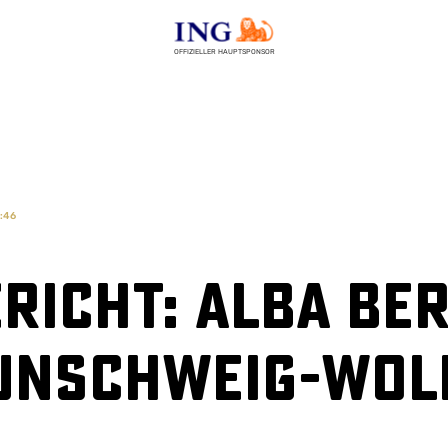
OFFIZIELLER HAUPTSPONSOR
5:46
richt: ALBA BER
unschweig-Wol