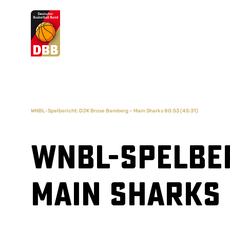
Suchvorschläge
Lorem Ipsum
Dolor Sit
Amet Valputo
WNBL-Spelbericht: DJK Brose Bamberg – Main Sharks 80:53 (45:31)
WNBL-Spelber
Main Sharks 