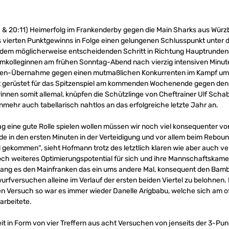
:11 & 20:11) Heimerfolg im Frankenderby gegen die Main Sharks aus W
s vierten Punktgewinns in Folge einen gelungenen Schlusspunkt unter di
dem möglicherweise entscheidenden Schritt in Richtung Hauptrundenqu
mkolleginnen am frühen Sonntag-Abend nach vierzig intensiven Minute
nden-Übernahme gegen einen mutmaßlichen Konkurrenten im Kampf um 
 gerüstet für das Spitzenspiel am kommenden Wochenende gegen den 
nnen somit allemal, knüpfen die Schützlinge von Cheftrainer Ulf Scha
mehr auch tabellarisch nahtlos an das erfolgreiche letzte Jahr an.
 eine gute Rolle spielen wollen müssen wir noch viel konsequenter 
 in den ersten Minuten in der Verteidigung und vor allem beim Rebound
el gekommen“, sieht Hofmann trotz des letztlich klaren wie aber auch v
och weiteres Optimierungspotential für sich und ihre Mannschaftskame
ang es den Mainfranken das ein ums andere Mal, konsequent den Bamb
wurfversuchen alleine im Verlauf der ersten beiden Viertel zu belohnen
ten Versuch so war es immer wieder Danelle Arigbabu, welche sich am of
arbeitete.
 in Form von vier Treffern aus acht Versuchen von jenseits der 3-Pun