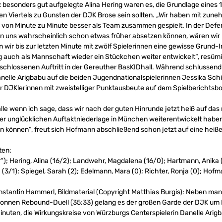
 besonders gut aufgelegte Alina Hering waren es, die Grundlage eines 
en Viertels zu Gunsten der DJK Brose sein sollten. „Wir haben mit zun
von Minute zu Minute besser als Team zusammen gespielt. In der Defe
ten uns wahrscheinlich schon etwas früher absetzen können, wären wir 
ir bis zur letzten Minute mit zwölf Spielerinnen eine gewisse Grund-I
auch als Mannschaft wieder ein Stückchen weiter entwickelt“, resümie
eschlossenen Auftritt in der Gereuther BasKIDhall. Während schlussend
nelle Arigbabu auf die beiden Jugendnationalspielerinnen Jessika Sch
ier DJKlerinnen mit zweistelliger Punktausbeute auf dem Spielberichtsb
alle wenn ich sage, dass wir nach der guten Hinrunde jetzt heiß auf d
 der unglücklichen Auftaktniederlage in München weiterentwickelt haben
 können“, freut sich Hofmann abschließend schon jetzt auf eine heiße
ten:
r“); Hering, Alina (16/2); Landwehr, Magdalena (16/0); Hartmann, Anika (
 (3/1); Spiegel, Sarah (2); Edelmann, Mara (0); Richter, Ronja (0); Hof
nstantin Hammerl, Bildmaterial (Copyright Matthias Burgis): Neben m
onnen Rebound-Duell (35:33) gelang es der großen Garde der DJK um
inuten, die Wirkungskreise von Würzburgs Centerspielerin Danelle Arig