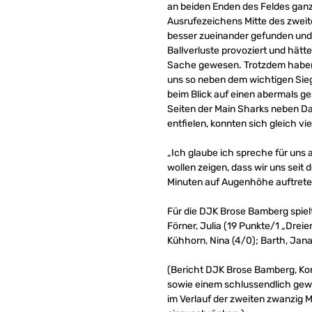
an beiden Enden des Feldes ganz
Ausrufezeichens Mitte des zweit
besser zueinander gefunden und 
Ballverluste provoziert und hät
Sache gewesen. Trotzdem haben w
uns so neben dem wichtigen Sieg 
beim Blick auf einen abermals g
Seiten der Main Sharks neben Da
entfielen, konnten sich gleich v
„Ich glaube ich spreche für uns 
wollen zeigen, dass wir uns seit
Minuten auf Augenhöhe auftreten
Für die DJK Brose Bamberg spiel
Förner, Julia (19 Punkte/1 „Dreie
Kühhorn, Nina (4/0); Barth, Jana
(Bericht DJK Brose Bamberg, Ko
sowie einem schlussendlich gew
im Verlauf der zweiten zwanzig M