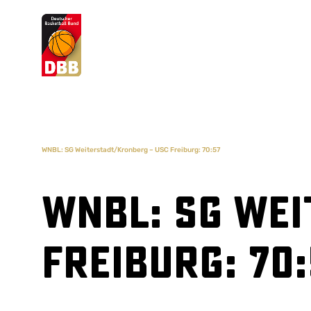
Suchvorschläge
Lorem Ipsum
Dolor Sit
Amet Valputo
WNBL: SG Weiterstadt/Kronberg – USC Freiburg: 70:57
WNBL: SG Wei
Freiburg: 70