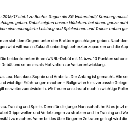
n 2016/17 steht zu Buche. Gegen die SG Weiterstadt/ Kronberg musst
chlagen geben. Dabei zeigten unsere Mädchen, bei denen ganze acht 
ecken eine couragierte Leistung und Spielerinnen und Trainer haben 
e man sich dem Gegner unter den Brettern geschlagen geben. Nachde
gen wird will man in Zukunft unbedingt beherzter zupacken und die Abp
. Die beiden konnten ihrem WNBL-Debüt mit 14 bzw. 10 Punkten schon e
 Debüt und sehen es als Motivation zur Weiterentwicklung.
va, Lea, Mashkou, Sophie und Arabella. Der Anfang ist gemacht. Alle s
d wichtige Erfahrungen machen – Ballgewinn hier, verpasste Gelegenh
 gilt es weiterzuentwickeln. Wir freuen uns darauf euch in wichtige Ro
enau, Training und Spiele. Denn für die junge Mannschaft heißt es je
dabei Grippewellen und Verletzungen zu strotzen und im Training und
nsität zu machen. Wenn beides über längeren Zeitraum gelingt wird di