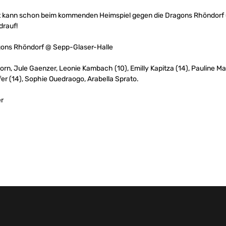
at kann schon beim kommenden Heimspiel gegen die Dragons Rhöndorf (
drauf!
agons Rhöndorf @ Sepp-Glaser-Halle
a Dorn, Jule Gaenzer, Leonie Kambach (10), Emilly Kapitza (14), Pauline M
r (14), Sophie Ouedraogo, Arabella Sprato.
er