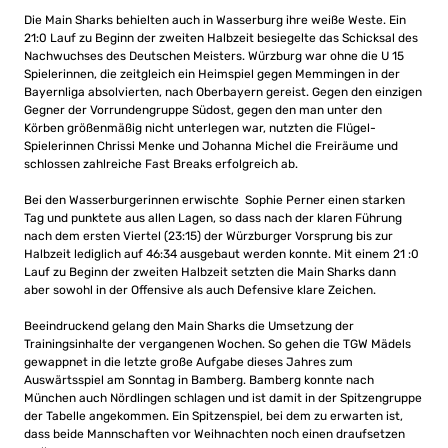
Die Main Sharks behielten auch in Wasserburg ihre weiße Weste. Ein
21:0 Lauf zu Beginn der zweiten Halbzeit besiegelte das Schicksal des
Nachwuchses des Deutschen Meisters. Würzburg war ohne die U 15
Spielerinnen, die zeitgleich ein Heimspiel gegen Memmingen in der
Bayernliga absolvierten, nach Oberbayern gereist. Gegen den einzigen
Gegner der Vorrundengruppe Südost, gegen den man unter den
Körben größenmäßig nicht unterlegen war, nutzten die Flügel-
Spielerinnen Chrissi Menke und Johanna Michel die Freiräume und
schlossen zahlreiche Fast Breaks erfolgreich ab.
Bei den Wasserburgerinnen erwischte Sophie Perner einen starken
Tag und punktete aus allen Lagen, so dass nach der klaren Führung
nach dem ersten Viertel (23:15) der Würzburger Vorsprung bis zur
Halbzeit lediglich auf 46:34 ausgebaut werden konnte. Mit einem 21 :0
Lauf zu Beginn der zweiten Halbzeit setzten die Main Sharks dann
aber sowohl in der Offensive als auch Defensive klare Zeichen.
Beeindruckend gelang den Main Sharks die Umsetzung der
Trainingsinhalte der vergangenen Wochen. So gehen die TGW Mädels
gewappnet in die letzte große Aufgabe dieses Jahres zum
Auswärtsspiel am Sonntag in Bamberg. Bamberg konnte nach
München auch Nördlingen schlagen und ist damit in der Spitzengruppe
der Tabelle angekommen. Ein Spitzenspiel, bei dem zu erwarten ist,
dass beide Mannschaften vor Weihnachten noch einen draufsetzen