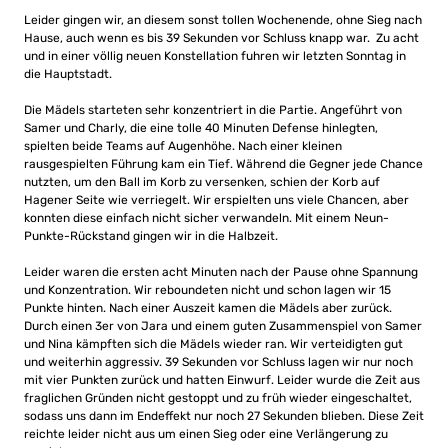
Leider gingen wir, an diesem sonst tollen Wochenende, ohne Sieg nach
Hause, auch wenn es bis 39 Sekunden vor Schluss knapp war. Zu acht
und in einer völlig neuen Konstellation fuhren wir letzten Sonntag in
die Hauptstadt.
Die Mädels starteten sehr konzentriert in die Partie. Angeführt von
Samer und Charly, die eine tolle 40 Minuten Defense hinlegten,
spielten beide Teams auf Augenhöhe. Nach einer kleinen
rausgespielten Führung kam ein Tief. Während die Gegner jede Chance
nutzten, um den Ball im Korb zu versenken, schien der Korb auf
Hagener Seite wie verriegelt. Wir erspielten uns viele Chancen, aber
konnten diese einfach nicht sicher verwandeln. Mit einem Neun-
Punkte-Rückstand gingen wir in die Halbzeit.
Leider waren die ersten acht Minuten nach der Pause ohne Spannung
und Konzentration. Wir reboundeten nicht und schon lagen wir 15
Punkte hinten. Nach einer Auszeit kamen die Mädels aber zurück.
Durch einen 3er von Jara und einem guten Zusammenspiel von Samer
und Nina kämpften sich die Mädels wieder ran. Wir verteidigten gut
und weiterhin aggressiv. 39 Sekunden vor Schluss lagen wir nur noch
mit vier Punkten zurück und hatten Einwurf. Leider wurde die Zeit aus
fraglichen Gründen nicht gestoppt und zu früh wieder eingeschaltet,
sodass uns dann im Endeffekt nur noch 27 Sekunden blieben. Diese Zeit
reichte leider nicht aus um einen Sieg oder eine Verlängerung zu