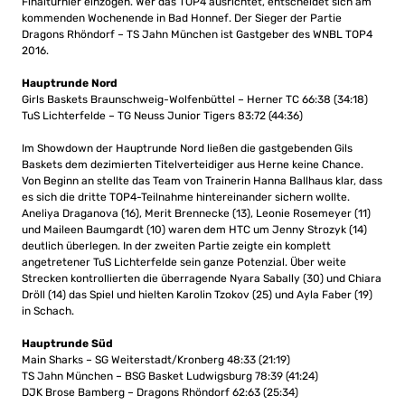
Finalturnier einzogen. Wer das TOP4 ausrichtet, entscheidet sich am
kommenden Wochenende in Bad Honnef. Der Sieger der Partie
Dragons Rhöndorf – TS Jahn München ist Gastgeber des WNBL TOP4
2016.
Hauptrunde Nord
Girls Baskets Braunschweig-Wolfenbüttel – Herner TC 66:38 (34:18)
TuS Lichterfelde – TG Neuss Junior Tigers 83:72 (44:36)
Im Showdown der Hauptrunde Nord ließen die gastgebenden Gils
Baskets dem dezimierten Titelverteidiger aus Herne keine Chance.
Von Beginn an stellte das Team von Trainerin Hanna Ballhaus klar, dass
es sich die dritte TOP4-Teilnahme hintereinander sichern wollte.
Aneliya Draganova (16), Merit Brennecke (13), Leonie Rosemeyer (11)
und Maileen Baumgardt (10) waren dem HTC um Jenny Strozyk (14)
deutlich überlegen. In der zweiten Partie zeigte ein komplett
angetretener TuS Lichterfelde sein ganze Potenzial. Über weite
Strecken kontrollierten die überragende Nyara Sabally (30) und Chiara
Dröll (14) das Spiel und hielten Karolin Tzokov (25) und Ayla Faber (19)
in Schach.
Hauptrunde Süd
Main Sharks – SG Weiterstadt/Kronberg 48:33 (21:19)
TS Jahn München – BSG Basket Ludwigsburg 78:39 (41:24)
DJK Brose Bamberg – Dragons Rhöndorf 62:63 (25:34)