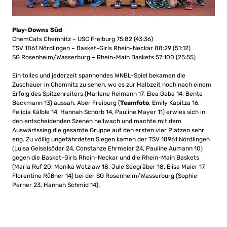
Play-Downs Süd
ChemCats Chemnitz – USC Freiburg 75:82 (43:36)
TSV 1861 Nördlingen – Basket-Girls Rhein-Neckar 88:29 (51:12)
SG Rosenheim/Wasserburg – Rhein-Main Baskets 57:100 (25:55)
Ein tolles und jederzeit spannendes WNBL-Spiel bekamen die
Zuschauer in Chemnitz zu sehen, wo es zur Halbzeit noch nach einem
Erfolg des Spitzenreiters (Marlene Reimann 17, Elea Gaba 14, Bente
Beckmann 13) aussah. Aber Freiburg (
Teamfoto
, Emily Kapitza 16,
Felicia Kälble 14, Hannah Schorb 14, Pauline Mayer 11) erwies sich in
den entscheidenden Szenen hellwach und machte mit dem
Auswärtssieg die gesamte Gruppe auf den ersten vier Plätzen sehr
eng. Zu völlig ungefährdeten Siegen kamen der TSV 18961 Nördlingen
(Luisa Geiselsöder 24, Constanze Ehrmeier 24, Pauline Aumann 10)
gegen die Basket-Girls Rhein-Neckar und die Rhein-Main Baskets
(Marla Ruf 20, Monika Wotzlaw 18, Jule Seegräber 18, Elisa Maier 17,
Florentine Rößner 14) bei der SG Rosenheim/Wasserburg (Sophie
Perner 23, Hannah Schmid 14).