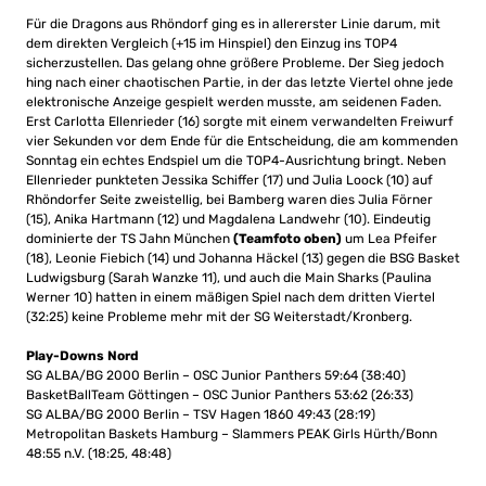
Für die Dragons aus Rhöndorf ging es in allererster Linie darum, mit
dem direkten Vergleich (+15 im Hinspiel) den Einzug ins TOP4
sicherzustellen. Das gelang ohne größere Probleme. Der Sieg jedoch
hing nach einer chaotischen Partie, in der das letzte Viertel ohne jede
elektronische Anzeige gespielt werden musste, am seidenen Faden.
Erst Carlotta Ellenrieder (16) sorgte mit einem verwandelten Freiwurf
vier Sekunden vor dem Ende für die Entscheidung, die am kommenden
Sonntag ein echtes Endspiel um die TOP4-Ausrichtung bringt. Neben
Ellenrieder punkteten Jessika Schiffer (17) und Julia Loock (10) auf
Rhöndorfer Seite zweistellig, bei Bamberg waren dies Julia Förner
(15), Anika Hartmann (12) und Magdalena Landwehr (10). Eindeutig
dominierte der TS Jahn München
(Teamfoto oben)
um Lea Pfeifer
(18), Leonie Fiebich (14) und Johanna Häckel (13) gegen die BSG Basket
Ludwigsburg (Sarah Wanzke 11), und auch die Main Sharks (Paulina
Werner 10) hatten in einem mäßigen Spiel nach dem dritten Viertel
(32:25) keine Probleme mehr mit der SG Weiterstadt/Kronberg.
Play-Downs Nord
SG ALBA/BG 2000 Berlin – OSC Junior Panthers 59:64 (38:40)
BasketBallTeam Göttingen – OSC Junior Panthers 53:62 (26:33)
SG ALBA/BG 2000 Berlin – TSV Hagen 1860 49:43 (28:19)
Metropolitan Baskets Hamburg – Slammers PEAK Girls Hürth/Bonn
48:55 n.V. (18:25, 48:48)