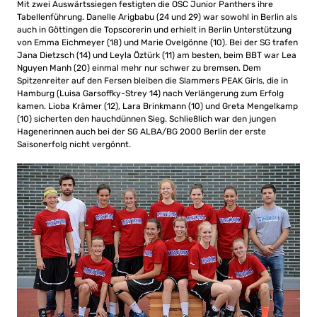
Mit zwei Auswärtssiegen festigten die OSC Junior Panthers ihre
Tabellenführung. Danelle Arigbabu (24 und 29) war sowohl in Berlin als
auch in Göttingen die Topscorerin und erhielt in Berlin Unterstützung
von Emma Eichmeyer (18) und Marie Ovelgönne (10). Bei der SG trafen
Jana Dietzsch (14) und Leyla Öztürk (11) am besten, beim BBT war Lea
Nguyen Manh (20) einmal mehr nur schwer zu bremsen. Dem
Spitzenreiter auf den Fersen bleiben die Slammers PEAK Girls, die in
Hamburg (Luisa Garsoffky-Strey 14) nach Verlängerung zum Erfolg
kamen. Lioba Krämer (12), Lara Brinkmann (10) und Greta Mengelkamp
(10) sicherten den hauchdünnen Sieg. Schließlich war den jungen
Hagenerinnen auch bei der SG ALBA/BG 2000 Berlin der erste
Saisonerfolg nicht vergönnt.