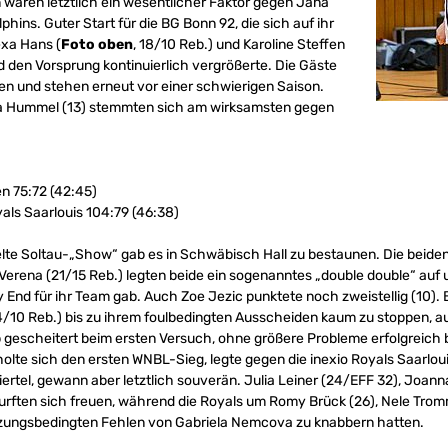
 waren letztlich ein wesentlicher Faktor gegen Jana
phins. Guter Start für die BG Bonn 92, die sich auf ihr
exa Hans (
Foto oben
, 18/10 Reb.) und Karoline Steffen
 den Vorsprung kontinuierlich vergrößerte. Die Gäste
en und stehen erneut vor einer schwierigen Saison.
 Hummel (13) stemmten sich am wirksamsten gegen
n 75:72 (42:45)
als Saarlouis 104:79 (46:38)
pelte Soltau-„Show“ gab es in Schwäbisch Hall zu bestaunen. Die beid
Verena (21/15 Reb.) legten beide ein sogenanntes „double double“ auf
py End für ihr Team gab. Auch Zoe Jezic punktete noch zweistellig (10).
/10 Reb.) bis zu ihrem foulbedingten Ausscheiden kaum zu stoppen, au
pp gescheitert beim ersten Versuch, ohne größere Probleme erfolgreich
olte sich den ersten WNBL-Sieg, legte gegen die inexio Royals Saarlouis
ertel, gewann aber letztlich souverän. Julia Leiner (24/EFF 32), Joan
durften sich freuen, während die Royals um Romy Brück (26), Nele Tro
etzungsbedingten Fehlen von Gabriela Nemcova zu knabbern hatten.