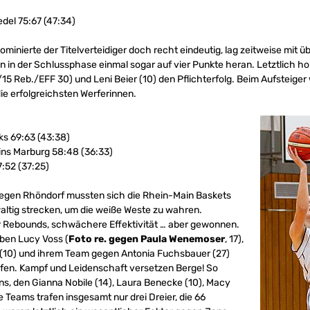
del 75:67 (47:34)
minierte der Titelverteidiger doch recht eindeutig, lag zeitweise mit ü
n in der Schlussphase einmal sogar auf vier Punkte heran. Letztlich h
8/15 Reb./EFF 30) und Leni Beier (10) den Pflichterfolg. Beim Aufsteige
ie erfolgreichsten Werferinnen.
ks 69:63 (43:38)
ins Marburg 58:48 (36:33)
:52 (37:25)
gegen Rhöndorf mussten sich die Rhein-Main Baskets
ltig strecken, um die weiße Weste zu wahren.
Rebounds, schwächere Effektivität … aber gewonnen.
aben Lucy Voss (
Foto re. gegen Paula Wenemoser
, 17),
k (10) und ihrem Team gegen Antonia Fuchsbauer (27)
olfen. Kampf und Leidenschaft versetzen Berge! So
ns, den Gianna Nobile (14), Laura Benecke (10), Macy
e Teams trafen insgesamt nur drei Dreier, die 66