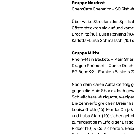
Gruppe Nordost
ChemCats Chemnitz – SC Rist We
Über weite Strecken des Spiels do
Gäste steckten nie auf und kame
Brochlitz (18), Luise Rohland (1
Karlotta-Luisa Schmalisch (10) d
Gruppe Mitte
Rhein-Main Baskets – Main Shar
Dragon Rhöndorf – Junior Dolph
BG Bonn 92 – Franken Baskets 77
Nach dem klaren Auftakterfolg 
gegen die Main Sharks doch gewa
Schwächere Wurfquote, weniger 
Die zehn erfolgreichen Dreier h
Louisa Groth (16), Monika Crnja
und Luisa Stahl (10) sicher geh
zumindest beim Erfolg der Drago
Ridder (10) & Co. sicherten. Beid