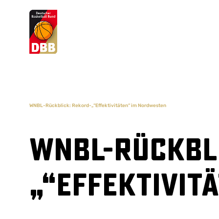
Suchvorschläge
Lorem Ipsum
Dolor Sit
Amet Valputo
WNBL-Rückblick: Rekord-„“Effektivitäten“ im Nordwesten
WNBL-Rückbl
„“Effektivit