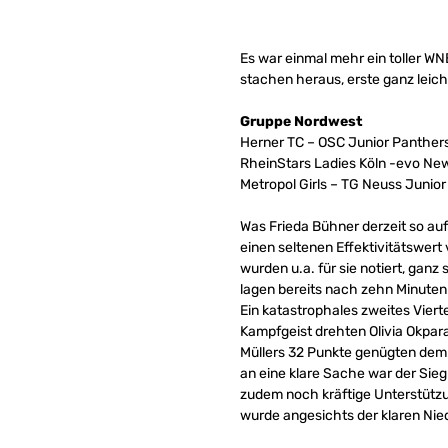
Es war einmal mehr ein toller W
stachen heraus, erste ganz leic
Gruppe Nordwest
Herner TC – OSC Junior Panthers
RheinStars Ladies Köln -evo Ne
Metropol Girls – TG Neuss Junior
Was Frieda Bühner derzeit so au
einen seltenen Effektivitätswert 
wurden u.a. für sie notiert, gan
lagen bereits nach zehn Minuten 
Ein katastrophales zweites Vier
Kampfgeist drehten Olivia Okpara 
Müllers 32 Punkte genügten dem A
an eine klare Sache war der Sieg 
zudem noch kräftige Unterstützun
wurde angesichts der klaren Nied