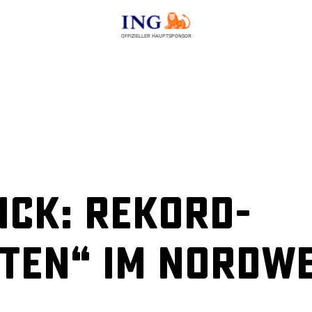
OFFIZIELLER HAUPTSPONSOR
ick: Rekord-
äten“ im Nordw