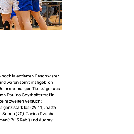
en hochtalentierten Geschwister
 und waren somit maßgeblich
 Beim ehemaligen Titelträger aus
ch Paulina Geyrhalter traf in
 beim zweiten Versuch:
 ganz stark los (29:14), hatte
na Scheu (20), Janina Dzubba
mmer (17/13 Reb.) und Audrey