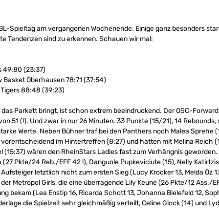
NBL-Spieltag am vergangenen Wochenende. Einige ganz besonders stark
hte Tendenzen sind zu erkennen. Schauen wir mal:
 49:80 (23:37)
w Basket Oberhausen 78:71 (37:54)
 Tigers 88:48 (39:23)
f das Parkett bringt, ist schon extrem beeindruckend. Der OSC-Forward
von 51 (!). Und zwar in nur 26 Minuten. 33 Punkte (15/21), 14 Rebounds,
z starke Werte. Neben Bühner traf bei den Panthers noch Malea Sprehe (1
vorentscheidend im Hintertreffen (8:27) und hatten mit Melina Reich (13
tel (15:37) wären den RheinStars Ladies fast zum Verhängnis geworde
(27 Pkte/24 Reb./EFF 42 !), Danguole Pupkeviciute (15), Nelly Katirtzis 
ufsteiger letztlich nicht zum ersten Sieg (Lucy Krocker 13, Melda Öz 1
der Metropol Girls, die eine überragende Lily Keune (26 Pkte/12 Ass./EF
g bekam (Lea Enstip 16, Ricarda Schott 13, Johanna Bielefeld 12, Sophi
erlage die Spielzeit sehr gleichmäßig verteilt, Celine Glock (14) und L