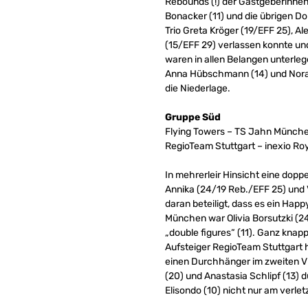
Rebounds (!) der Gastgeberinnen
Bonacker (11) und die übrigen Dol
Trio Greta Kröger (19/EFF 25), Al
(15/EFF 29) verlassen konnte und
waren in allen Belangen unterleg
Anna Hübschmann (14) und Nora
die Niederlage.
Gruppe Süd
Flying Towers – TS Jahn Münche
RegioTeam Stuttgart – inexio Roy
In mehrerleir Hinsicht eine dop
Annika (24/19 Reb./EFF 25) und 
daran beteiligt, dass es ein Hap
München war Olivia Borsutzki (24
„double figures“ (11). Ganz kna
Aufsteiger RegioTeam Stuttgart h
einen Durchhänger im zweiten Vi
(20) und Anastasia Schlipf (13) 
Elisondo (10) nicht nur am verl