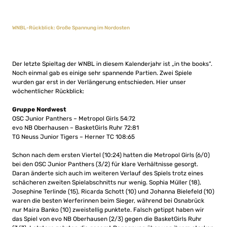
WNBL-Rückblick: Große Spannung im Nordosten
Der letzte Spieltag der WNBL in diesem Kalenderjahr ist „in the books“.
Noch einmal gab es einige sehr spannende Partien. Zwei Spiele
wurden gar erst in der Verlängerung entschieden. Hier unser
wöchentlicher Rückblick:
Gruppe Nordwest
OSC Junior Panthers – Metropol Girls 54:72
evo NB Oberhausen – BasketGirls Ruhr 72:81
TG Neuss Junior Tigers – Herner TC 108:65
Schon nach dem ersten Viertel (10:24) hatten die Metropol Girls (6/0)
bei den OSC Junior Panthers (3/2) für klare Verhältnisse gesorgt.
Daran änderte sich auch im weiteren Verlauf des Spiels trotz eines
schächeren zweiten Spielabschnitts nur wenig. Sophia Müller (18),
Josephine Terlinde (15), Ricarda Schott (10) und Johanna Bielefeld (10)
waren die besten Werferinnen beim Sieger, während bei Osnabrück
nur Maira Banko (10) zweistellig punktete. Falsch getippt haben wir
das Spiel von evo NB Oberhausen (2/3) gegen die BasketGirls Ruhr