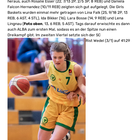
heraus, auch Rosalie Esser (22, 7/13 2P, 2/5 3P, 8 REB) und Daniela
Falcon Hernandez (10/11 REB) zeigten sich gut aufgelegt. Die Girls
Baskets wurden einmal mehr getragen von Lina Falk (25, 9/18 2P, 13
REB, 6 AST, 4 STL), Ida Bikker (16), Lara Bosse (14, 9 REB) und Lena
Lingnau (
Foto oben
, 13, 6 REB, 5 AST). Tags darauf erwischte es dann
auch ALBA zum ersten Mal, sodass es an der Spitze nun einen
Dreikampf gibt. Im zweiten Viertel setzte sich der SC
Rist Wedel (3/1) auf 41:29