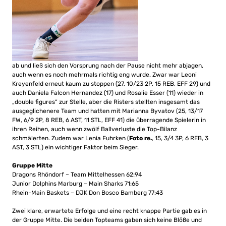
ab und ließ sich den Vorsprung nach der Pause nicht mehr abjagen,
auch wenn es noch mehrmals richtig eng wurde. Zwar war Leoni
Kreyenfeld erneut kaum zu stoppen (27, 10/23 2P, 15 REB, EFF 29) und
auch Daniela Falcon Hernandez (17) und Rosalie Esser (11) wieder in
„double figures“ zur Stelle, aber die Risters stellten insgesamt das
ausgeglichenere Team und hatten mit Marianna Byvatov (25, 13/17
FW, 6/9 2P, 8 REB, 6 AST, 11 STL, EFF 41) die überragende Spielerin in
ihren Reihen, auch wenn zwölf Ballverluste die Top-Bilanz
schmälerten. Zudem war Lenia Fuhrken (
Foto re.
, 15, 3/4 3P, 6 REB, 3
AST, 3 STL) ein wichtiger Faktor beim Sieger.
Gruppe Mitte
Dragons Rhöndorf – Team Mittelhessen 62:94
Junior Dolphins Marburg – Main Sharks 71:65
Rhein-Main Baskets – DJK Don Bosco Bamberg 77:43
Zwei klare, erwartete Erfolge und eine recht knappe Partie gab es in
der Gruppe Mitte. Die beiden Topteams gaben sich keine Blöße und