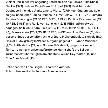
Viertel und in der Verlängerung lieferten sich die Basket-Girls Rhein-
Neckar (3/3) und das RegioTeam Stuttgart (3/3). Fast hätte den
Gastgeberinnen das starke zweite Viertel (27:14) genügt, um das Spiel
zu gewinnen. Aber Janina Dzubba (34, 7/20 3P, 6 STL, EFF 26), Siumara
Pereira Gnassingbe (19, 10 REB, 5 STL, 2 BLK), Paulina Reichenauer (13,
10 REB, 5 AST) und Ronja von Scholley (12, 13 REB) hatten etwas
dagegen. So blieb Miriam Diala (25, 9/11 FW, 8/14 2P, 18 REB, 5 BLK, EFF
43), Franka Kraus (25, 9/15 2P, 13 REB, 4 AST) und Lisa Bender (11) das
bessere Ende vorbehalten. Ohne größere Mühe entledigte sich die BSG
Basket Ludwigsburg (4/2) der Aufgabe gegen die TS Jahn München
(2/3). Lilith Maitra (22) und Noreen Stöckle (19) gingen voran und
führten eine harmonisch auftretende Mannschaft an. Bei der
Turnerschaft überzeugten am ehesten Paulina Geyrhalter (14) und
Jule Anna Wendt (13).
Foto oben von Lena Lingnau: Thorsten Wildrich
Foto unten von Lenia Fuhrken: Manningeaux