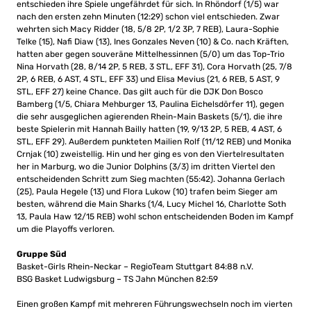
entschieden ihre Spiele ungefährdet für sich. In Rhöndorf (1/5) war
nach den ersten zehn Minuten (12:29) schon viel entschieden. Zwar
wehrten sich Macy Ridder (18, 5/8 2P, 1/2 3P, 7 REB), Laura-Sophie
Telke (15), Nafi Diaw (13), Ines Gonzales Neven (10) & Co. nach Kräften,
hatten aber gegen souveräne Mittelhessinnen (5/0) um das Top-Trio
Nina Horvath (28, 8/14 2P, 5 REB, 3 STL, EFF 31), Cora Horvath (25, 7/8
2P, 6 REB, 6 AST, 4 STL, EFF 33) und Elisa Mevius (21, 6 REB, 5 AST, 9
STL, EFF 27) keine Chance. Das gilt auch für die DJK Don Bosco
Bamberg (1/5, Chiara Mehburger 13, Paulina Eichelsdörfer 11), gegen
die sehr ausgeglichen agierenden Rhein-Main Baskets (5/1), die ihre
beste Spielerin mit Hannah Bailly hatten (19, 9/13 2P, 5 REB, 4 AST, 6
STL, EFF 29). Außerdem punkteten Mailien Rolf (11/12 REB) und Monika
Crnjak (10) zweistellig. Hin und her ging es von den Viertelresultaten
her in Marburg, wo die Junior Dolphins (3/3) im dritten Viertel den
entscheidenden Schritt zum Sieg machten (55:42). Johanna Gerlach
(25), Paula Hegele (13) und Flora Lukow (10) trafen beim Sieger am
besten, während die Main Sharks (1/4, Lucy Michel 16, Charlotte Soth
13, Paula Haw 12/15 REB) wohl schon entscheidenden Boden im Kampf
um die Playoffs verloren.
Gruppe Süd
Basket-Girls Rhein-Neckar – RegioTeam Stuttgart 84:88 n.V.
BSG Basket Ludwigsburg – TS Jahn München 82:59
Einen großen Kampf mit mehreren Führungswechseln noch im vierten