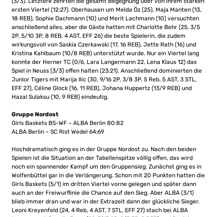
(3/3). Letztere zehrten die gesamt Begegnung über von ihrem starken
ersten Viertel (12:27). Oberhausen um Melda Öz (25), Maja Manten (13,
18 REB), Sophie Dachmann (10) und Merit Lachmann (10) versuchten
anschließend alles, aber die Gäste hatten mit Charlotte Behr (25, 3/5
2P, 5/10 3P, 8 REB, 4 AST, EFF 26) die beste Spielerin, die zudem
wirkungsvoll von Saskia Czerkawski (17, 16 REB), Jette Rath (16) und
Kristina Kahlbaum (10/8 REB) unterstützt wurde. Nur ein Viertel lang
konnte der Herner TC (0/6, Lara Langermann 22, Lena Klaus 12) das
Spiel in Neuss (3/3) offen halten (23:21). Anschließend dominierten die
Junior Tigers mit Marija Ilic (30, 9/16 2P, 3/8 3P, 5 Reb, 5 AST, 3 STL,
EFF 27), Céline Glock (16, 11 REB), Johana Huppertz (13/9 REB) und
Hazal Sulaksu (10, 9 REB) eindeutig.
Gruppe Nordost
Girls Baskets BS-WF – ALBA Berlin 80:82
ALBA Berlin – SC Rist Wedel 64:69
Hochdramatisch ging es in der Gruppe Nordost zu. Nach den beiden
Spielen ist die Situation an der Tabellenspitze völlig offen, das wird
noch ein spannender Kampf um den Gruppensieg. Zunächst ging es in
Wolfenbüttel gar in die Verlängerung. Schon mit 20 Punkten hatten die
Girls Baskets (5/1) im dritten Viertel vorne gelegen und später dann
auch an der Freiwurflinie die Chance auf den Sieg. Aber ALBA (3/1)
blieb immer dran und war in der Extrazeit dann der glückliche Sieger.
Leoni Kreyenfeld (24, 4 Reb, 4 AST, 7 STL, EFF 27) stach bei ALBA