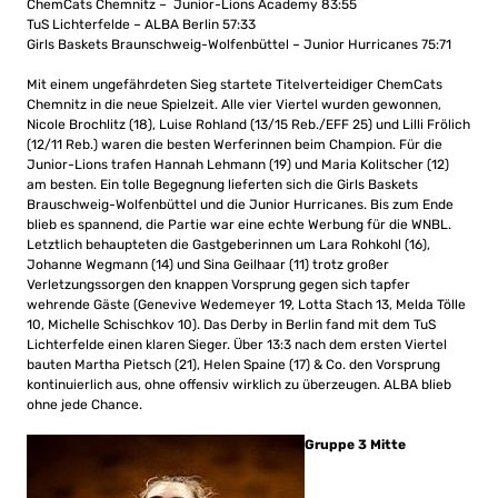
ChemCats Chemnitz – Junior-Lions Academy 83:55
TuS Lichterfelde – ALBA Berlin 57:33
Girls Baskets Braunschweig-Wolfenbüttel – Junior Hurricanes 75:71
Mit einem ungefährdeten Sieg startete Titelverteidiger ChemCats
Chemnitz in die neue Spielzeit. Alle vier Viertel wurden gewonnen,
Nicole Brochlitz (18), Luise Rohland (13/15 Reb./EFF 25) und Lilli Frölich
(12/11 Reb.) waren die besten Werferinnen beim Champion. Für die
Junior-Lions trafen Hannah Lehmann (19) und Maria Kolitscher (12)
am besten. Ein tolle Begegnung lieferten sich die Girls Baskets
Brauschweig-Wolfenbüttel und die Junior Hurricanes. Bis zum Ende
blieb es spannend, die Partie war eine echte Werbung für die WNBL.
Letztlich behaupteten die Gastgeberinnen um Lara Rohkohl (16),
Johanne Wegmann (14) und Sina Geilhaar (11) trotz großer
Verletzungssorgen den knappen Vorsprung gegen sich tapfer
wehrende Gäste (Genevive Wedemeyer 19, Lotta Stach 13, Melda Tölle
10, Michelle Schischkov 10). Das Derby in Berlin fand mit dem TuS
Lichterfelde einen klaren Sieger. Über 13:3 nach dem ersten Viertel
bauten Martha Pietsch (21), Helen Spaine (17) & Co. den Vorsprung
kontinuierlich aus, ohne offensiv wirklich zu überzeugen. ALBA blieb
ohne jede Chance.
Gruppe 3 Mitte