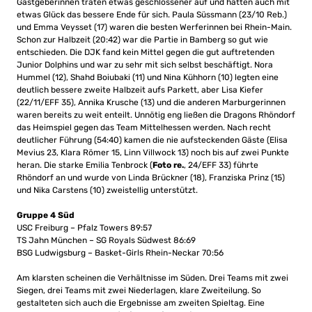
Gastgeberinnen traten etwas geschlossener auf und hatten auch mit
etwas Glück das bessere Ende für sich. Paula Süssmann (23/10 Reb.)
und Emma Veysset (17) waren die besten Werferinnen bei Rhein-Main.
Schon zur Halbzeit (20:42) war die Partie in Bamberg so gut wie
entschieden. Die DJK fand kein Mittel gegen die gut auftretenden
Junior Dolphins und war zu sehr mit sich selbst beschäftigt. Nora
Hummel (12), Shahd Boiubaki (11) und Nina Kühhorn (10) legten eine
deutlich bessere zweite Halbzeit aufs Parkett, aber Lisa Kiefer
(22/11/EFF 35), Annika Krusche (13) und die anderen Marburgerinnen
waren bereits zu weit enteilt. Unnötig eng ließen die Dragons Rhöndorf
das Heimspiel gegen das Team Mittelhessen werden. Nach recht
deutlicher Führung (54:40) kamen die nie aufsteckenden Gäste (Elisa
Mevius 23, Klara Römer 15, Linn Villwock 13) noch bis auf zwei Punkte
heran. Die starke Emilia Tenbrock (
Foto re.
, 24/EFF 33) führte
Rhöndorf an und wurde von Linda Brückner (18), Franziska Prinz (15)
und Nika Carstens (10) zweistellig unterstützt.
Gruppe 4 Süd
USC Freiburg – Pfalz Towers 89:57
TS Jahn München – SG Royals Südwest 86:69
BSG Ludwigsburg – Basket-Girls Rhein-Neckar 70:56
Am klarsten scheinen die Verhältnisse im Süden. Drei Teams mit zwei
Siegen, drei Teams mit zwei Niederlagen, klare Zweiteilung. So
gestalteten sich auch die Ergebnisse am zweiten Spieltag. Eine