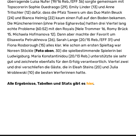
überragende Luisa Nufer (19/16 Reb./EFF 36) sorgte gemeinsam mit
Topscorerin Sophie Ouedraogo (29), Emily Linder (13) und Anne
Tritschler (12) dafür, dass die Pfalz Towers um das Duo Malin Beuck
(24) und Bianca Helmig (22) kaum einen Fuß auf den Boden bekamen.
Die Münchenerinnen (ohne Praise Egharevba) hatten drei Viertel lang
echte Probleme (60:52) mit den Royals (Nele Trommer 16, Romy Brück
15, Michaela Hofmanova 12). Dann aber machte der Favorit um
Elisaweta Petrukhnova (26), Sarah Lange (20/15 Reb./EFF 31) und
Fiona Rosborough (15) alles klar. Wie schon am ersten Spieltag war
Noreen Stöckle (
Foto oben
, 30) die spielbestimmende Spielerin bei
Ludwigsburg. Maria Konstantinidou (20/13 Reb.) unterstützte sie sehr
gut und zeichnete ebenfalls für den Erfolg verantwortlich. Viertel zwei
und drei verschliefen die Gäste, die in Eleah Steins (20) und Julia
Wroblewski (10) die besten Werferinnen hatte.
Alle Ergebnisse, Tabellen und Stats gibt es
hier
.