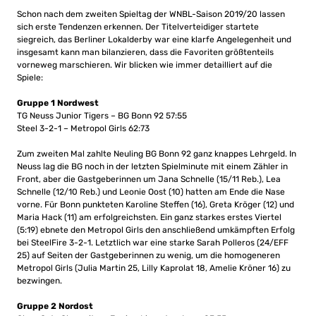
Schon nach dem zweiten Spieltag der WNBL-Saison 2019/20 lassen
sich erste Tendenzen erkennen. Der Titelverteidiger startete
siegreich, das Berliner Lokalderby war eine klarfe Angelegenheit und
insgesamt kann man bilanzieren, dass die Favoriten größtenteils
vorneweg marschieren. Wir blicken wie immer detailliert auf die
Spiele:
Gruppe 1 Nordwest
TG Neuss Junior Tigers – BG Bonn 92 57:55
Steel 3-2-1 – Metropol Girls 62:73
Zum zweiten Mal zahlte Neuling BG Bonn 92 ganz knappes Lehrgeld. In
Neuss lag die BG noch in der letzten Spielminute mit einem Zähler in
Front, aber die Gastgeberinnen um Jana Schnelle (15/11 Reb.), Lea
Schnelle (12/10 Reb.) und Leonie Oost (10) hatten am Ende die Nase
vorne. Für Bonn punkteten Karoline Steffen (16), Greta Kröger (12) und
Maria Hack (11) am erfolgreichsten. Ein ganz starkes erstes Viertel
(5:19) ebnete den Metropol Girls den anschließend umkämpften Erfolg
bei SteelFire 3-2-1. Letztlich war eine starke Sarah Polleros (24/EFF
25) auf Seiten der Gastgeberinnen zu wenig, um die homogeneren
Metropol Girls (Julia Martin 25, Lilly Kaprolat 18, Amelie Kröner 16) zu
bezwingen.
Gruppe 2 Nordost