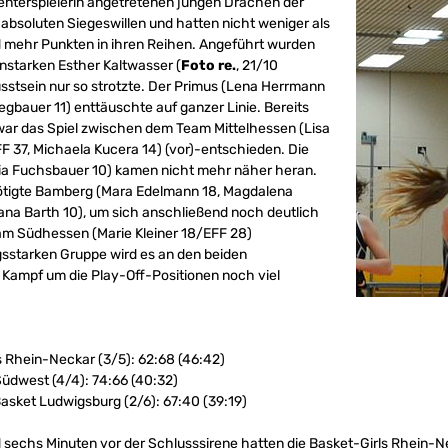
enterspielerin angetretenen jungen Drachen der
n absoluten Siegeswillen und hatten nicht weniger als
d mehr Punkten in ihren Reihen. Angeführt wurden
nstarken Esther Kaltwasser (
Foto re.
, 21/10
sstsein nur so strotzte. Der Primus (Lena Herrmann
egbauer 11) enttäuschte auf ganzer Linie. Bereits
 war das Spiel zwischen dem Team Mittelhessen (Lisa
FF 37, Michaela Kucera 14) (vor)-entschieden. Die
nia Fuchsbauer 10) kamen nicht mehr näher heran.
benötigte Bamberg (Mara Edelmann 18, Magdalena
ana Barth 10), um sich anschließend noch deutlich
am Südhessen (Marie Kleiner 18/EFF 28)
gsstarken Gruppe wird es an den beiden
Kampf um die Play-Off-Positionen noch viel
s Rhein-Neckar (3/5): 62:68 (46:42)
Südwest (4/4): 74:66 (40:32)
sket Ludwigsburg (2/6): 67:40 (39:19)
echs Minuten vor der Schlusssirene hatten die Basket-Girls Rhein-Ne