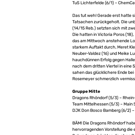
TuS Lichterfelde (6/1) – ChemCa
Das tut weh! Gerade erst hatte 
Tatsachen zurückgeholt. Die un
(14/15 Reb.) setzten sich mit zwe
Die hatten in Victoria Poros (18)
das am Mittwoch anstehende Loka
starkem Auftakt durch, Meret K
Neuber-Valdez (16) und Meike Lu
hauchdünnen Erfolg gegen Halle
nach dem dritten Viertel in ei
sahen das glücklichere Ende bei
Rosemeyer schmerzlich vermiss
Gruppe Mitte
Dragons Rhöndorf (5/3) – Rhein-
Team Mittelhessen (5/3) – Main S
DJK Don Bosco Bamberg (6/2) – 
BÄM! Die Dragons Rhöndorf habe
hervorragenden Vorstellung die 