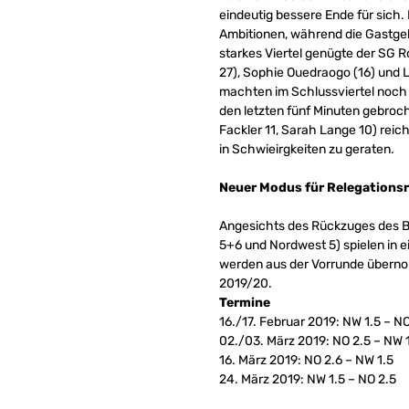
eindeutig bessere Ende für sich. 
Ambitionen, während die Gastgebe
starkes Viertel genügte der SG R
27), Sophie Ouedraogo (16) und 
machten im Schlussviertel noch a
den letzten fünf Minuten gebroch
Fackler 11, Sarah Lange 10) reic
in Schwieirgkeiten zu geraten.
Neuer Modus für Relegations
Angesichts des Rückzuges des BB
5+6 und Nordwest 5) spielen in 
werden aus der Vorrunde übernomm
2019/20.
Termine
16./17. Februar 2019: NW 1.5 – NO
02./03. März 2019: NO 2.5 – NW 
16. März 2019: NO 2.6 – NW 1.5
24. März 2019: NW 1.5 – NO 2.5