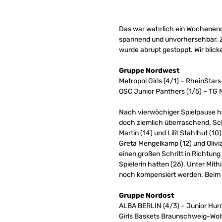
Das war wahrlich ein Wochenende
spannend und unvorhersehbar. Z
wurde abrupt gestoppt. Wir blic
Gruppe Nordwest
Metropol Girls (4/1) – RheinStars
OSC Junior Panthers (1/5) – TG N
Nach vierwöchiger Spielpause hat
doch ziemlich überraschend. Sch
Martin (14) und Lilit Stahlhut (
Greta Mengelkamp (12) und Olivi
einen großen Schritt in Richtung 
Spielerin hatten (26). Unter Mit
noch kompensiert werden. Beim 
Gruppe Nordost
ALBA BERLIN (4/3) – Junior Hurri
Girls Baskets Braunschweig-Wolfe