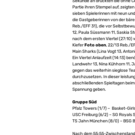
Sekunde an drückten die ohne C
Partie ihren Stempel auf, zeigte
sieben Spielerinnen mit neun un
die Gastgeberinnen von der bäre
Reb./EFF 31), die vor Selbstbewu
12, Paula Süssmann 11, Saskia St
nach dem ersten Viertel (27:10)
Kiefer
Foto oben
, 22/13 Reb./E
Main Sharks (Lina Vogt 13, Anto
Ein Viertel Anlaufzeit (14:13) 
Landwehr 13, Nina Kühhorn 11, J
gegen das weiterhin sieglose Te
durchzusetzen. In dieser leistun
abschließenden Spieltagen beim 
Spannung geben.
Gruppe Süd
Pfalz Towers (1/7) – Basket-Girl
USC Freiburg (6/2) – SG Royals 
TS Jahn München (8/0) – BSG Ba
Nach dem 55:55-Zwischenstand s