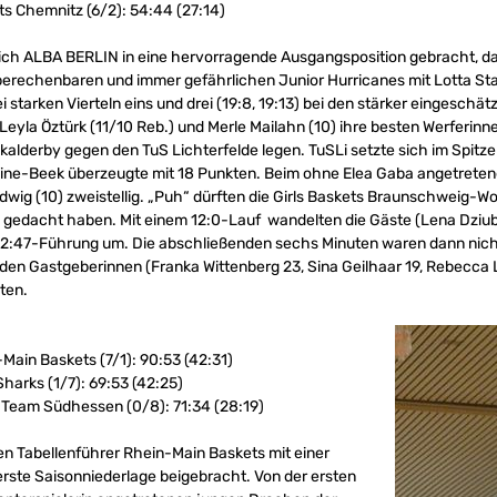
ts Chemnitz (6/2): 54:44 (27:14)
sich ALBA BERLIN in eine hervorragende Ausgangsposition gebracht, d
berechenbaren und immer gefährlichen Junior Hurricanes mit Lotta St
i starken Vierteln eins und drei (19:8, 19:13) bei den stärker eingesch
, Leyla Öztürk (11/10 Reb.) und Merle Mailahn (10) ihre besten Werferinn
lderby gegen den TuS Lichterfelde legen. TuSLi setzte sich im Spitz
leine-Beek überzeugte mit 18 Punkten. Beim ohne Elea Gaba angetrete
dwig (10) zweistellig. „Puh“ dürften die Girls Baskets Braunschweig-W
 gedacht haben. Mit einem 12:0-Lauf wandelten die Gäste (Lena Dziu
ne 52:47-Führung um. Die abschließenden sechs Minuten waren dann ni
 den Gastgeberinnen (Franka Wittenberg 23, Sina Geilhaar 19, Rebecca 
ten.
Main Baskets (7/1): 90:53 (42:31)
harks (1/7): 69:53 (42:25)
Team Südhessen (0/8): 71:34 (28:19)
n Tabellenführer Rhein-Main Baskets mit einer
erste Saisonniederlage beigebracht. Von der ersten