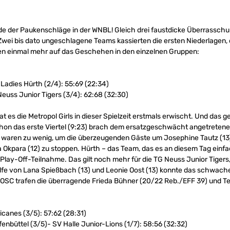
 der Paukenschläge in der WNBL! Gleich drei faustdicke Überrasschu
wei bis dato ungeschlagene Teams kassierten die ersten Niederlagen
ken einmal mehr auf das Geschehen in den einzelnen Gruppen:
 Ladies Hürth (2/4): 55:69 (22:34)
euss Junior Tigers (3/4): 62:68 (32:30)
 es die Metropol Girls in dieser Spielzeit erstmals erwischt. Und das 
on das erste Viertel (9:23) brach dem ersatzgeschwächt angetretenen
10) waren zu wenig, um die überzeugenden Gäste um Josephine Tautz (13
a Okpara (12) zu stoppen. Hürth – das Team, das es an diesem Tag einf
Play-Off-Teilnahme. Das gilt noch mehr für die TG Neuss Junior Tigers, 
hilfe von Lana Spießbach (13) und Leonie Oost (13) konnte das schwache
OSC trafen die überragende Frieda Bühner (20/22 Reb./EFF 39) und T
canes (3/5): 57:62 (28:31)
nbüttel (3/5)- SV Halle Junior-Lions (1/7): 58:56 (32:32)