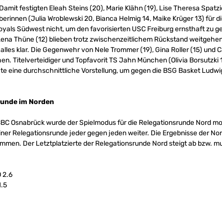
Damit festigten Eleah Steins (20), Marie Klähn (19), Lise Theresa Spatzi
rinnen (Julia Wroblewski 20, Bianca Helmig 14, Maike Krüger 13) für d
oyals Südwest nicht, um den favorisierten USC Freiburg ernsthaft zu g
Lena Thüne (12) blieben trotz zwischenzeitlichem Rückstand weitgehe
lles klar. Die Gegenwehr von Nele Trommer (19), Gina Roller (15) und Ca
en. Titelverteidiger und Topfavorit TS Jahn München (Olivia Borsutzki 1
hte eine durchschnittliche Vorstellung, um gegen die BSG Basket Ludwi
runde im Norden
C Osnabrück wurde der Spielmodus für die Relegationsrunde Nord modi
einer Relegationsrunde jeder gegen jeden weiter. Die Ergebnisse der N
en. Der Letztplatzierte der Relegationsrunde Nord steigt ab bzw. muss
 2.6
1.5