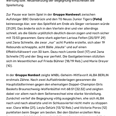
Wertung bzw. Neuansetzung der Begegnung entscheidet die
Spielleitung.
Zur Pause war beim Spiel in der
Gruppe Nordwest
zwischen
Aufsteiger BBC Osnabrück und den TG Neuss Junior Tigers
(Foto)
keineswegs klar, wer das Spielfeld am Ende als Sieger verlassen würde
(31:29). Das änderte sich in den Vierteln drei und vier allerdings
schnell, als die Gäste urplötzlich deutlich davon zogen und noch sicher
mit 72:53 gewannen. Ganz stark agierten Larissa Felten (25/EFF 29)
und Jana Schnelle, die zwar „nur“ acht Punkte erzielte, sich aber 19
Rebounds schnappte, acht Bälle „klaute“ und auf einen
Effektivitätswert von 30 kam. Dazu noch Leonie Oost (17) und Jana
Schnelle (11) und der Sieg war perfekt. Die Gastgeberinnen stützten
sich im Wesentlichen auf Frieda Bühner (18/19 Reb.) und Marie Dreyer
(10).
In der
Gruppe Nordost
zeigte WNBL-Geheim-Mitfavorit ALBA BERLIN
erstmals Zähne. Nach zwei Auftaktniederlagen gewannen die
Hauptstädterinnen gegen den ehemaligen Doppel-Champion Girls
Baskets Braunschweig-Wolfenbüttel mit 68:51 (32:32) und zeigten
dabei vor allem nach dem Seitenwechsel eine starke Vorstellung.
Zunächst verlief die Begegnung völlig ausgeglichen, ehe sich ALBA
nach und nach absetzte und im Schlussviertel nicht mehr zu stoppen
war. Clara Wilke (21), Leyla Öztürk (13/12 Reb.) und Victoria Poros (12)
punkteten beim Sieger am besten. Bei den Gästen erzielten Nina