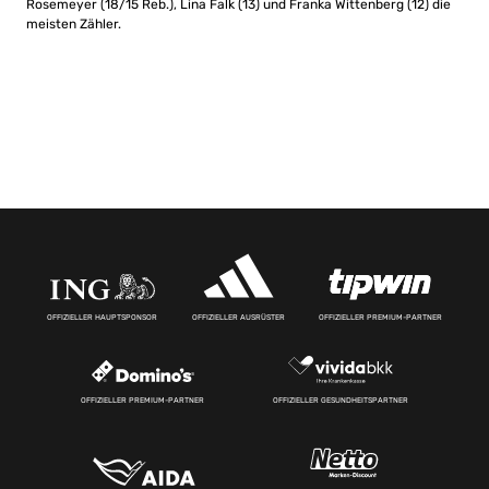
Rosemeyer (18/15 Reb.), Lina Falk (13) und Franka Wittenberg (12) die
meisten Zähler.
OFFIZIELLER HAUPTSPONSOR
OFFIZIELLER AUSRÜSTER
OFFIZIELLER PREMIUM-PARTNER
OFFIZIELLER PREMIUM-PARTNER
OFFIZIELLER GESUNDHEITSPARTNER