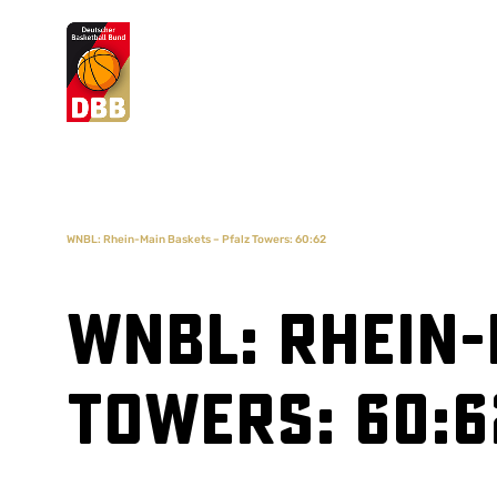
Suchvorschläge
Lorem Ipsum
Dolor Sit
Amet Valputo
WNBL: Rhein-Main Baskets – Pfalz Towers: 60:62
WNBL: Rhein-
Towers: 60:6