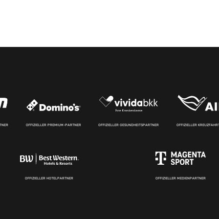
RTNER
OFFIZIELLER PREMIUM-PARTNER
OFFIZIELLER GESUNDHEITSPARTNER
OFFIZIELLER KREUZFAH
OFFIZIELLER HOTELPARTNER
OFFIZIELLER MEDIENPARTNER