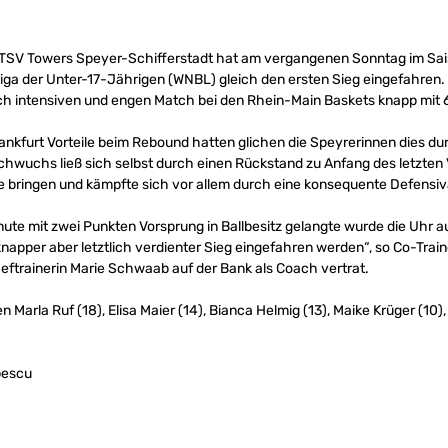
SV Towers Speyer-Schifferstadt hat am vergangenen Sonntag im Saiso
ga der Unter-17-Jährigen (WNBL) gleich den ersten Sieg eingefahre
h intensiven und engen Match bei den Rhein-Main Baskets knapp mit 6
nkfurt Vorteile beim Rebound hatten glichen die Speyrerinnen dies du
chwuchs ließ sich selbst durch einen Rückstand zu Anfang des letzten 
e bringen und kämpfte sich vor allem durch eine konsequente Defensiv
inute mit zwei Punkten Vorsprung in Ballbesitz gelangte wurde die Uhr
 knapper aber letztlich verdienter Sieg eingefahren werden“, so Co-Tr
ftrainerin Marie Schwaab auf der Bank als Coach vertrat.
en Marla Ruf (18), Elisa Maier (14), Bianca Helmig (13), Maike Krüger (10
pescu