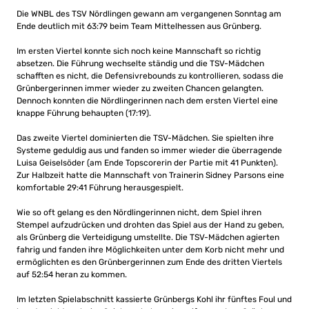
Die WNBL des TSV Nördlingen gewann am vergangenen Sonntag am
Ende deutlich mit 63:79 beim Team Mittelhessen aus Grünberg.
Im ersten Viertel konnte sich noch keine Mannschaft so richtig
absetzen. Die Führung wechselte ständig und die TSV-Mädchen
schafften es nicht, die Defensivrebounds zu kontrollieren, sodass die
Grünbergerinnen immer wieder zu zweiten Chancen gelangten.
Dennoch konnten die Nördlingerinnen nach dem ersten Viertel eine
knappe Führung behaupten (17:19).
Das zweite Viertel dominierten die TSV-Mädchen. Sie spielten ihre
Systeme geduldig aus und fanden so immer wieder die überragende
Luisa Geiselsöder (am Ende Topscorerin der Partie mit 41 Punkten).
Zur Halbzeit hatte die Mannschaft von Trainerin Sidney Parsons eine
komfortable 29:41 Führung herausgespielt.
Wie so oft gelang es den Nördlingerinnen nicht, dem Spiel ihren
Stempel aufzudrücken und drohten das Spiel aus der Hand zu geben,
als Grünberg die Verteidigung umstellte. Die TSV-Mädchen agierten
fahrig und fanden ihre Möglichkeiten unter dem Korb nicht mehr und
ermöglichten es den Grünbergerinnen zum Ende des dritten Viertels
auf 52:54 heran zu kommen.
Im letzten Spielabschnitt kassierte Grünbergs Kohl ihr fünftes Foul und