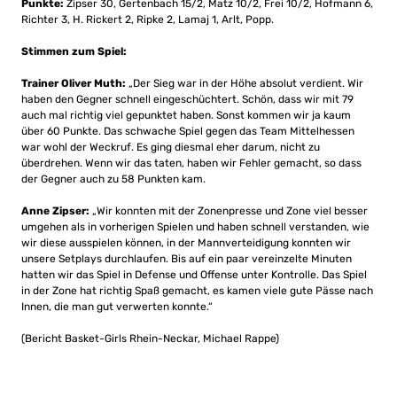
Punkte:
Zipser 30, Gertenbach 15/2, Matz 10/2, Frei 10/2, Hofmann 6,
Richter 3, H. Rickert 2, Ripke 2, Lamaj 1, Arlt, Popp.
Stimmen zum Spiel:
Trainer Oliver Muth:
„Der Sieg war in der Höhe absolut verdient. Wir
haben den Gegner schnell eingeschüchtert. Schön, dass wir mit 79
auch mal richtig viel gepunktet haben. Sonst kommen wir ja kaum
über 60 Punkte. Das schwache Spiel gegen das Team Mittelhessen
war wohl der Weckruf. Es ging diesmal eher darum, nicht zu
überdrehen. Wenn wir das taten, haben wir Fehler gemacht, so dass
der Gegner auch zu 58 Punkten kam.
Anne Zipser:
„Wir konnten mit der Zonenpresse und Zone viel besser
umgehen als in vorherigen Spielen und haben schnell verstanden, wie
wir diese ausspielen können, in der Mannverteidigung konnten wir
unsere Setplays durchlaufen. Bis auf ein paar vereinzelte Minuten
hatten wir das Spiel in Defense und Offense unter Kontrolle. Das Spiel
in der Zone hat richtig Spaß gemacht, es kamen viele gute Pässe nach
Innen, die man gut verwerten konnte.“
(Bericht Basket-Girls Rhein-Neckar, Michael Rappe)