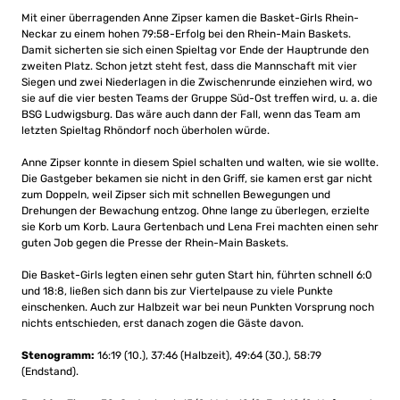
Mit einer überragenden Anne Zipser kamen die Basket-Girls Rhein-
Neckar zu einem hohen 79:58-Erfolg bei den Rhein-Main Baskets.
Damit sicherten sie sich einen Spieltag vor Ende der Hauptrunde den
zweiten Platz. Schon jetzt steht fest, dass die Mannschaft mit vier
Siegen und zwei Niederlagen in die Zwischenrunde einziehen wird, wo
sie auf die vier besten Teams der Gruppe Süd-Ost treffen wird, u. a. die
BSG Ludwigsburg. Das wäre auch dann der Fall, wenn das Team am
letzten Spieltag Rhöndorf noch überholen würde.
Anne Zipser konnte in diesem Spiel schalten und walten, wie sie wollte.
Die Gastgeber bekamen sie nicht in den Griff, sie kamen erst gar nicht
zum Doppeln, weil Zipser sich mit schnellen Bewegungen und
Drehungen der Bewachung entzog. Ohne lange zu überlegen, erzielte
sie Korb um Korb. Laura Gertenbach und Lena Frei machten einen sehr
guten Job gegen die Presse der Rhein-Main Baskets.
Die Basket-Girls legten einen sehr guten Start hin, führten schnell 6:0
und 18:8, ließen sich dann bis zur Viertelpause zu viele Punkte
einschenken. Auch zur Halbzeit war bei neun Punkten Vorsprung noch
nichts entschieden, erst danach zogen die Gäste davon.
Stenogramm:
16:19 (10.), 37:46 (Halbzeit), 49:64 (30.), 58:79
(Endstand).