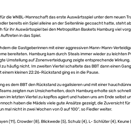
ür die WNBL-Mannschaft das erste Auswärtsspiel unter dem neuen Tra
r bereits ein Spiel alleine an der Seitenlinie gecoacht hatte, steht ab
ch für ihr Auswärtsspiel bei den Metropolitan Baskets Hamburg viel vo
uftreten in das Spiel.
achdem die Gastgeberinnen mit einer aggressiven Mann-Mann-Verteidig
eme bereiteten. Hamburg kam durch Steals immer wieder zu leichten P
agte Umstellung auf Zonenverteidugung zeigte entsprechende Wirkung. 
l zu häufig nicht. Im zweiten Viertel schaltete das BBT dann einen Gan
einem kleinen 22:26-Rückstand ging es in die Pause.
elang es dem BBT den Rückstand zu egalisieren und mit einer hauchdünn
e Teams zeigten nun Unsicherheiten, doch Hamburg erholte sich schnell
n im letzten Viertel zu kopflos agiert und haben uns am Ende selbst u
ennoch haben die Mädels viele gute Ansätze gezeigt, die Zuversicht f
 mal nicht in zwei Wochen von 0 auf 100“, so Fiedler weiter.
yen (11), Crowder (8), Blickwede (5), Schulz (4), L- Schlüter (4), Keune 