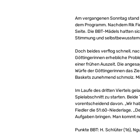
Am vergangenen Sonntag stand f
dem Programm. Nachdem Rik Fiedle
Seite. Die BBT-Mädels hatten si
Stimmung und selbstbewusstem A
Doch beides verflog schnell, n
Göttingerinnen erhebliche Probl
einer frühen Auszeit. Die anges
Würfe der Göttingerinnen das Zie
Baskets zunehmend schmolz. Mit 
Im Laufe des dritten Viertels g
Spielabschnitt zu starten. Beid
vorentscheidend davon. „Wir habe
Fiedler die 51:60-Niederlage. „D
Aufgaben bringen. Man kommt nun
Punkte BBT: H. Schlüter (16), Ngu