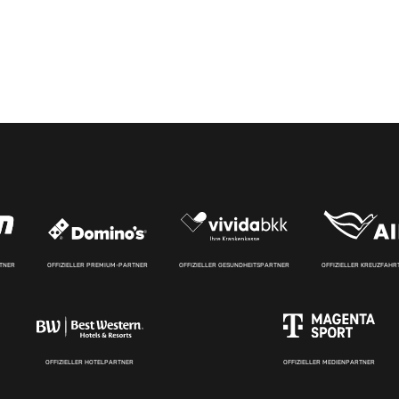
RTNER
OFFIZIELLER PREMIUM-PARTNER
OFFIZIELLER GESUNDHEITSPARTNER
OFFIZIELLER KREUZFAH
OFFIZIELLER HOTELPARTNER
OFFIZIELLER MEDIENPARTNER