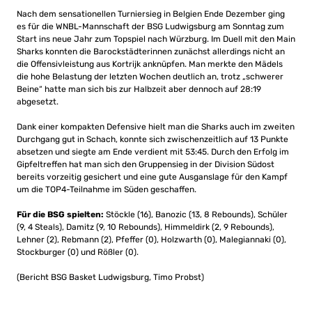
Nach dem sensationellen Turniersieg in Belgien Ende Dezember ging
es für die WNBL-Mannschaft der BSG Ludwigsburg am Sonntag zum
Start ins neue Jahr zum Topspiel nach Würzburg. Im Duell mit den Main
Sharks konnten die Barockstädterinnen zunächst allerdings nicht an
die Offensivleistung aus Kortrijk anknüpfen. Man merkte den Mädels
die hohe Belastung der letzten Wochen deutlich an, trotz „schwerer
Beine“ hatte man sich bis zur Halbzeit aber dennoch auf 28:19
abgesetzt.
Dank einer kompakten Defensive hielt man die Sharks auch im zweiten
Durchgang gut in Schach, konnte sich zwischenzeitlich auf 13 Punkte
absetzen und siegte am Ende verdient mit 53:45. Durch den Erfolg im
Gipfeltreffen hat man sich den Gruppensieg in der Division Südost
bereits vorzeitig gesichert und eine gute Ausganslage für den Kampf
um die TOP4-Teilnahme im Süden geschaffen.
Für die BSG spielten:
Stöckle (16), Banozic (13, 8 Rebounds), Schüler
(9, 4 Steals), Damitz (9, 10 Rebounds), Himmeldirk (2, 9 Rebounds),
Lehner (2), Rebmann (2), Pfeffer (0), Holzwarth (0), Malegiannaki (0),
Stockburger (0) und Rößler (0).
(Bericht BSG Basket Ludwigsburg, Timo Probst)