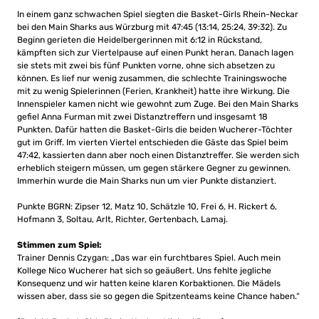
In einem ganz schwachen Spiel siegten die Basket-Girls Rhein-Neckar
bei den Main Sharks aus Würzburg mit 47:45 (13:14, 25:24, 39:32). Zu
Beginn gerieten die Heidelbergerinnen mit 6:12 in Rückstand,
kämpften sich zur Viertelpause auf einen Punkt heran. Danach lagen
sie stets mit zwei bis fünf Punkten vorne, ohne sich absetzen zu
können. Es lief nur wenig zusammen, die schlechte Trainingswoche
mit zu wenig Spielerinnen (Ferien, Krankheit) hatte ihre Wirkung. Die
Innenspieler kamen nicht wie gewohnt zum Zuge. Bei den Main Sharks
gefiel Anna Furman mit zwei Distanztreffern und insgesamt 18
Punkten. Dafür hatten die Basket-Girls die beiden Wucherer-Töchter
gut im Griff. Im vierten Viertel entschieden die Gäste das Spiel beim
47:42, kassierten dann aber noch einen Distanztreffer. Sie werden sich
erheblich steigern müssen, um gegen stärkere Gegner zu gewinnen.
Immerhin wurde die Main Sharks nun um vier Punkte distanziert.
Punkte BGRN: Zipser 12, Matz 10, Schätzle 10, Frei 6, H. Rickert 6,
Hofmann 3, Soltau, Arlt, Richter, Gertenbach, Lamaj.
Stimmen zum Spiel:
Trainer Dennis Czygan: „Das war ein furchtbares Spiel. Auch mein
Kollege Nico Wucherer hat sich so geäußert. Uns fehlte jegliche
Konsequenz und wir hatten keine klaren Korbaktionen. Die Mädels
wissen aber, dass sie so gegen die Spitzenteams keine Chance haben.“