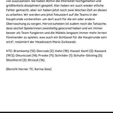
viel auszusetzen. Sie haben 40min die Intensität hochgehalten und
größtenteils diszipliniert gespielt. Klar haben wir auch wieder etliche
Fehler gemacht, aber wir haben jetzt noch zwei Wochen Zeit an diesen
zu arbeiten. Wir werden uns jetzt fokussiert auf die Teams in der
Hauptrunde vorbereiten. um dort auch für die ein oder andere
Überraschung zu sorgen. Hervorzuheben ist zudem noch die Tatsache,
dass sechs!! Spielerinnen zweistellig gescored haben und wir immer
besser als Team fungieren und die Mädels langsam immer mehr lernen
füreinander zu spielen, was auch ein Schlüssel für die Hauptrunde sein
wird“, resümiert der Headcoach Mario Zurkowski.
HTC: Bramkamp (12); Gierczak (2); Hahn (18); Hassel; Kanti (2); Kassack
(19/2); Oleyniczak (14); Proske (11); Schröder (1); Schulte-Göcking (5);
Stockhorst (2); Strozyk (16).
(Bericht Herner TC, Karina Sola)