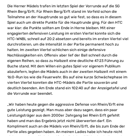
Die Herner Mädels trafen im letzten Spiel der Vorrunde auf die SG
Rhein Berg/Erft. Für Rhein Berg/Erft stand im Vorfeld schon die
Teilnahme an der Hauptrunde so gut wie fest, so dass es in diesem
Spiel auch um direkte Punkte für die Hauptrunde ging. Für den HTC
war klar: die Punkte sollten am Ende in Herne bleiben. Mit einer
engagierten defensiven Leistung im ersten Viertel konnte sich die
HTC-WNBL schnell auf 20:2 absetzen und bereits im ersten Viertel viel
durchrotieren, um die Intensität in der Partie permanent hoch zu
halten. Im zweiten Viertel schlichen sich einige defensive
Nachlässigkeiten ein. Offensiv aber lief der Ball schnell durch die
eigenen Reihen, so dass zu Halbzeit eine deutliche 47:23 Führung zu
Buche stand. Mit dem Willen ein gutes Spiel vor eigenem Publikum
abzuliefern, legten die Mädels auch in der zweiten Halbzeit mit einem
16:0-Run los wie die Feuerwehr. Bis auf eine kurze Schwächephase im
vierten Viertel konnten die HTC-Mädels die Partie souverän und
deutlich beenden. Am Ende stand ein 102:40 auf der Anzeigetafel und
die Vorrunde war beendet.
„Wir haben heute gegen die aggressive Defense von Rhein/Erft eine
gute Leistung gezeigt. Man muss aber dazu sagen, dass ein paar
Leistungsträger aus dem 2000er Jahrgang bei Rhein Erft gefehlt
haben und man das Ergebnis jetzt nicht überwerten darf. Ein
Kompliment auch an die Mädels von Rhein/Erft, die bis zum Ende der
Partie alles gegeben haben. An meinen Ladies habe ich heute nicht