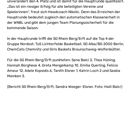
unverändert den 4. Platz und ist damit für die Hauptrunde qualifiziert.
„Das ist ein riesiger Erfolg für alle beteiligten Vereine und
Spielerinnen“, freut sich Headcoach Nikolic. Denn das Erreichen der
Hauptrunde bedeutet zugleich den automatischen Klassenerhalt in
der WNBL und gibt dem jungen Team Planungssicherheit für die
kommende Saison.
In der Hauptrunde trifft die SG Rhein Berg/Erft auf die Top 4 der
Gruppe Nordost: TuS Lichterfelde Basketball, SG Alba/BG 2000 Berlin,
ChemCats Chemnitz und Girls Baskets Braunschweig-Wolfenbüttel.
Für die SG Rhein Berg/Erft punkteten: Sena Balci 2, Thea Hüning,
Hannah Borghese 4, Greta Mengelkamp 10, Emilia Querling, Felicia
Ameur 12, Adele Kopsidis 6, Tanith Elsner 1, Katrin Loch 2 und Saskia
Meinken 3.
(Bericht SG Rhein Berg/Erft, Sandra Weeger-Elsner, Foto: Halil Balci)