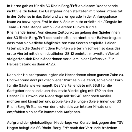
In Herne gab es für die SG Rhein Berg/Erft an diesem Wochenende
nicht viel zu holen. Die Gastgeberinnen starteten mit hoher Intensität
in der Defense in das Spiel und waren gerade in der Anfangsphase
kaum zu bezwingen. Erst in der 6. Spielminute erzielte die Jüngste im
Team – Greta Mengelkamp – die ersten Punkte für die
Rheinländerinnen. Von diesem Zeitpunkt an gelang den Spielerinnen
der SG Rhein Berg/Erft doch sehr oft ein ordentlicher Ballvortrag, so
dass man sich etliche Möglichkeiten zum Scoren erspielte. Leider
taten sich die Gäste mit dem Punkten weiterhin schwer, so dass das
erste Viertel mit einem deutlichen 28:12 endete. Im zweiten Viertel
steigerten sich Rheinländerinnen vor allem in der Defensive. Zur
Halbzeit stand es dann 47:23.
Nach der Halbzeitpause legten die Hernerinnen einen ganzen Zahn zu.
Und während dort praktisch jeder Wurf sein Ziel fand, schien der Korb
für die Gäste wie vernagelt. Das Viertel endete mit 38:8 für die
Gastgeberinnen und auch das letzte Viertel ging mit 17:9 an den
Herner TC. Obwohl die Niederlage mit 102:40 sehr hoch ausfiel,
mühten und kämpften und probierten die jungen Spielerinnen der SG
Rhein Berg/Erft alles von der ersten bis zur letzten Minute und
empfahlen sich so für kommende Aufgaben.
Aufgrund der gleichzeitigen Niederlage von Osnabrück gegen den TSV
Hagen belegt die SG Rhein-Berg-Erft nach der Vorrunde trotzdem