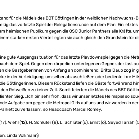
d für die Mädels des BBT Göttingen in der weiblichen Nachwuchs-Bas
itig das vorletzte Spiel der Relegationsrunde auf dem Plan. Ein letztes
 heimischen Publikum gegen die OSC Junior Panthers alle Kräfte, um
einem starken ersten Viertel legten sie auch gleich den Grundstein fü
ine gute Ausgangssituation für das letzte Playdownspiel gegen die Metr
 nach dem Spiel. Gegen den körperlich unterlegenen Gegner, der fast au
en die Gastgeberinnen von Anfang an dominierend. Britta Daub zog in 
e in der Verteidigung, um selber abzuschließen oder bediente ihre Mits
 die Göttingerinnen. Diesem Rückstand liefen die Gäste fortwährend hi
den Rotweißen zu keiner Zeit. Somit feierten die Mädels des BBT Gött
nten Sieg. „Ich bin sehr froh, dass wir unser letztes Heimspiel so so
nde Aufgabe am gegen die Metropol Girls auf uns und wir werden in d
s Parkett zu verlassen“, so Headcoach Marcel Romey.
7), Wiehl (12), H. Schlüter (8), L. Schlüter (6), Ernst (6), Seyed Tarrah 
en, Linda Volkmann)