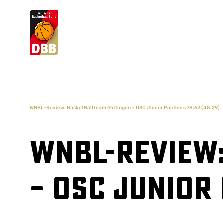
Suchvorschläge
Lorem Ipsum
Dolor Sit
Amet Valputo
WNBL-Review: BasketBallTeam Göttingen – OSC Junior Panthers 78:62 (48:29)
WNBL-Review
– OSC Junior