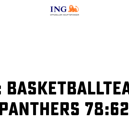
OFFIZIELLER HAUPTSPONSOR
: BasketBallTe
 Panthers 78:62