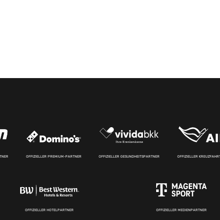
RTNER
OFFIZIELLER PREMIUM-PARTNER
OFFIZIELLER GESUNDHEITSPARTNER
OFFIZIELLER KREUZFAH
OFFIZIELLER HOTELPARTNER
OFFIZIELLER MEDIENPARTNER