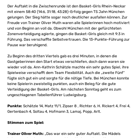
Der Auftakt in die Zwischenrunde ist den Basket-Girls Rhein-Neckar
mit einem 58:40 (14:6, 31:18, 43:28)-Erfolg gegen TS Jahn München
gelungen. Der Sieg hätte sogar noch deutlicher ausfallen können. Zur
Freude von Trainer Oliver Muth waren alle Spielerinnen hoch motiviert
und von Beginn an voll da. Obwohl München mit der gefürchteten
Zonenverteidigung agierte, gingen die Basket-Girls gleich mit 9:3 in
Führung. Das verschaffte Selbstvertrauen. Die 13-Punkte-Führung zur
Pause war beruhigend.
Zu Beginn des dritten Viertels gab es drei Minuten, in denen die
Gastgeberinnen den Start etwas verschliefen, doch dann waren sie
wieder voll da. Ann-Kathrin Schätzle machte ein sehr gutes Spiel, ihre
Spielweise verschafft dem Team Flexibilität. Auch die „zweite Fünf“
fügte sich gut ein und sorgte für die nötige Tiefe. Bei München konnte
keine Spielerin zweistellig punkten, auch ein Beleg für die gute
Verteidigung der Basket-Girls. Am nächsten Sonntag geht es zum
ungeschlagenen Tabellenführer Ludwigsburg.
Punkte:
Schätzle 14, Matz 11/1, Zipser 8 , Richter 6, H. Rickert 4, Frei 4,
Gertenbach 4, Soltau 4, Hofmann 3, Lamaj, Popp, Arlt.
Stimmen zum Spiel:
Trainer Oliver Muth:
„Das war ein sehr guter Auftakt. Die Mädels