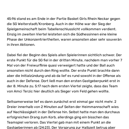
45:96 stand es am Ende in der Partie Basket Girls Rhein Neckar gegen
die SG Weiterstadt/Kronberg. Auch in der Höhe war der Sieg der
Spielgemeinschaft beim Tabellenschlusslicht vollkommen verdient.
Einzig im zweiten Viertel leisteten sich die Südhessinnen eine kleine
Phase der Unkonzentriertheiten, waren ansonsten aber sehr souverän
in ihren Aktionen.
Dabei fiel der Beginn des Spiels allen Spielerinnen sichtlich schwer. Der
erste Punkt für die SG fiel in der dritten Minute, nachdem man vorher 7
Mal von der Freiwurflinie quasi verweigert hatte und der Ball auch
ansonsten nicht durch den Ring wollte. Der erste Punkt brachte dann
aber die Initialzündung und ab da lief es rund sowohl in der Offense als
auch in der Defense. Dort ließ man den ersten Gastgeberpunkt erst in
der 8. Minute zu. 5:17 nach dem ersten Viertel zeigte, dass das Team
von Amci Terzic hier deutlich als Sieger vom Feld gehen wollte.
Seltsamerweise lief es dann zunächst erst einmal gar nicht mehr. 2
Dreier innerhalb von 2 Minuten auf Seiten der Heimmannschaft wies
auf Nachlässigkeit in der Defense hin. Selbst hatte man den durchaus
erfolgreichen Drang zum Korb, allerdings ging ein bisschen das
Teamspiel verloren. Das Viertel gab man mit einem Punkt an die
Gastgeberinnen ab (24:23). Der Vorsprung zur Halbzeit betrug aber