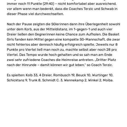
immer noch 11 Punkte (29:40) – nicht komfortabel aber ausreichend,
vor allem wenn man bedenkt, dass die Coaches Terzic und Schwab in
dieser Phase viel durchwechselten.
Nach der Pause zeigten die SGlerinnen dann ihre Überlegenheit sowohl
unter dem Korb, aus der Mitteldistanz, im 1-gegen-1 und auch vier
Dreier ließen den Gegnerinnen keine Chance zum Aufholen. Die Basket
Girls fanden kein Mittel gegen eine kompakte SG-Mannschaft, die zwar
nicht fehlerlos aber dennoch häufig erfolgreich spielte. Jeweils nur 8
Punkte pro Viertel ließ man noch zu, machte selbst aber noch 28 pro
Viertel. Das Tempo wurde hoch gehalten und so sah man am Ende
zwei sehr zufriedene Coaches die Heimreise antreten. „Dritter Platz
nach der Hinrunde – damit können wir gut leben,“ so Coach Terzic.
Es spielten: Kolb 33, 4 Dreier, Rombusch 19, Beuck 10, Wurtinger 10,
Schicktanz 9, Trunk 8, Schmidt C. 3, Wennekamp 2, Winkel 2, Moiba.