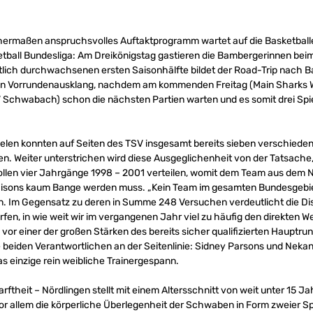
eichermaßen anspruchsvolles Auftaktprogramm wartet auf die Basketbal
all Bundesliga: Am Dreikönigstag gastieren die Bambergerinnen beim 
rtlich durchwachsenen ersten Saisonhälfte bildet der Road-Trip nach
len Vorrundenausklang, nachdem am kommenden Freitag (Main Sharks 
Schwabach) schon die nächsten Partien warten und es somit drei Spie
ielen konnten auf Seiten des TSV insgesamt bereits sieben verschiede
en. Weiter unterstrichen wird diese Ausgeglichenheit von der Tatsache
ollen vier Jahrgänge 1998 – 2001 verteilen, womit dem Team aus dem N
isons kaum Bange werden muss. „Kein Team im gesamten Bundesgebiet
gen. Im Gegensatz zu deren in Summe 248 Versuchen verdeutlicht die Di
en, in wie weit wir im vergangenen Jahr viel zu häufig den direkten 
 vor einer der großen Stärken des bereits sicher qualifizierten Hauptr
ie beiden Verantwortlichen an der Seitenlinie: Sidney Parsons und Nek
s einzige rein weibliche Trainergespann.
ftheit – Nördlingen stellt mit einem Altersschnitt von weit unter 15 J
vor allem die körperliche Überlegenheit der Schwaben in Form zweier S