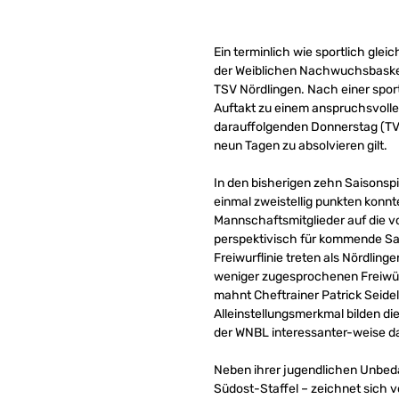
Ein terminlich wie sportlich gl
der Weiblichen Nachwuchsbasketb
TSV Nördlingen. Nach einer spo
Auftakt zu einem anspruchsvol
darauffolgenden Donnerstag (TV 
neun Tagen zu absolvieren gilt.
In den bisherigen zehn Saisonsp
einmal zweistellig punkten konnt
Mannschaftsmitglieder auf die v
perspektivisch für kommende Sa
Freiwurflinie treten als Nördlin
weniger zugesprochenen Freiwürf
mahnt Cheftrainer Patrick Seidel
Alleinstellungsmerkmal bilden d
der WNBL interessanter-weise da
Neben ihrer jugendlichen Unbedar
Südost-Staffel – zeichnet sich 