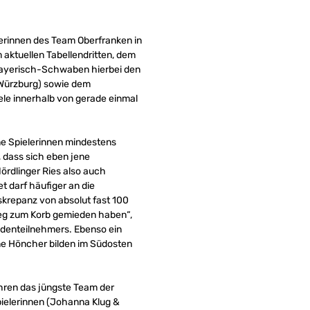
lerinnen des Team Oberfranken in
aktuellen Tabellendritten, dem
 Bayerisch-Schwaben hierbei den
Würzburg) sowie dem
le innerhalb von gerade einmal
ne Spielerinnen mindestens
, dass sich eben jene
ördlinger Ries also auch
 darf häufiger an die
skrepanz von absolut fast 100
Weg zum Korb gemieden haben“,
undenteilnehmers. Ebenso ein
ane Höncher bilden im Südosten
ahren das jüngste Team der
pielerinnen (Johanna Klug &