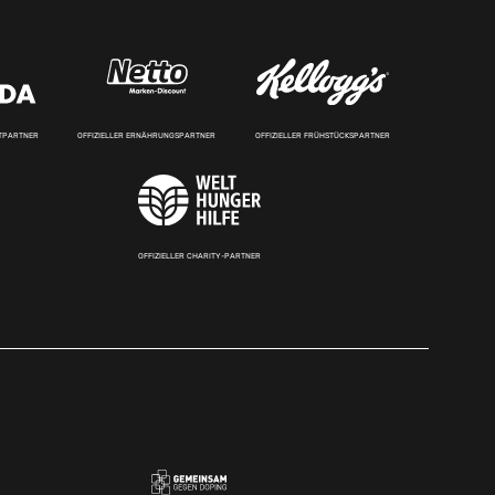
RTPARTNER
OFFIZIELLER ERNÄHRUNGSPARTNER
OFFIZIELLER FRÜHSTÜCKSPARTNER
OFFIZIELLER CHARITY-PARTNER