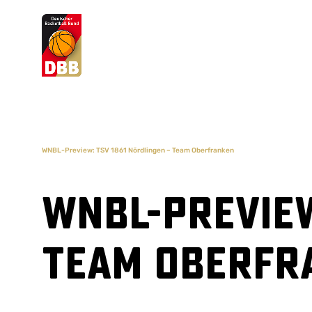
Suchvorschläge
Lorem Ipsum
Dolor Sit
Amet Valputo
WNBL-Preview: TSV 1861 Nördlingen – Team Oberfranken
WNBL-Preview
Team Oberfr