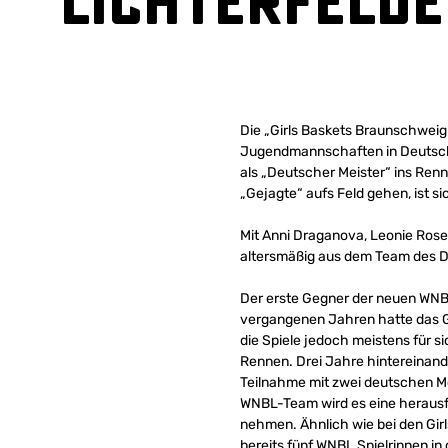
Lichterfelde
Die „Girls Baskets Braunschweig-
Jugendmannschaften in Deutschl
als „Deutscher Meister“ ins Renn
„Gejagte“ aufs Feld gehen, ist s
Mit Anni Draganova, Leonie Rose
altersmäßig aus dem Team des 
Der erste Gegner der neuen WNBL
vergangenen Jahren hatte das Gi
die Spiele jedoch meistens für s
Rennen. Drei Jahre hintereinand
Teilnahme mit zwei deutschen Mei
WNBL-Team wird es eine herausfo
nehmen. Ähnlich wie bei den Girl
bereits fünf WNBL Spielrinnen in