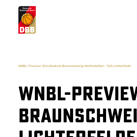
Suchvorschläge
Lorem Ipsum
Dolor Sit
Amet Valputo
WNBL-Preview: Girls Baskets Braunschweig-Wolfenbüttel – TuS Lichterfelde
WNBL-Preview
Braunschwei