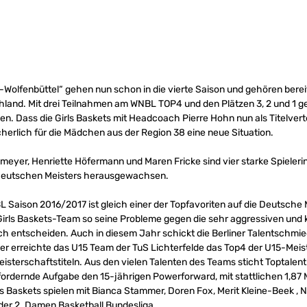
Wolfenbüttel“ gehen nun schon in die vierte Saison und gehören bereit
and. Mit drei Teilnahmen am WNBL TOP4 und den Plätzen 3, 2 und 1 g
en. Dass die Girls Baskets mit Headcoach Pierre Hohn nun als Titelvert
icherlich für die Mädchen aus der Region 38 eine neue Situation.
meyer, Henriette Höfermann und Maren Fricke sind vier starke Spieler
Deutschen Meisters herausgewachsen.
 Saison 2016/2017 ist gleich einer der Topfavoriten auf die Deutsche 
rls Baskets-Team so seine Probleme gegen die sehr aggressiven und k
ich entscheiden. Auch in diesem Jahr schickt die Berliner Talentschmie
er erreichte das U15 Team der TuS Lichterfelde das Top4 der U15-Meis
sterschaftstiteln. Aus den vielen Talenten des Teams sticht Toptalent
rdernde Aufgabe den 15-jährigen Powerforward, mit stattlichen 1,87 M
s Baskets spielen mit Bianca Stammer, Doren Fox, Merit Kleine-Beek , N
 der 2. Damen Basketball Bundesliga.