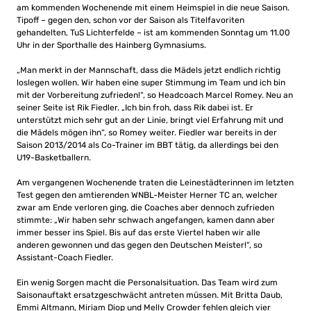
am kommenden Wochenende mit einem Heimspiel in die neue Saison.
Tipoff – gegen den, schon vor der Saison als Titelfavoriten
gehandelten, TuS Lichterfelde – ist am kommenden Sonntag um 11.00
Uhr in der Sporthalle des Hainberg Gymnasiums.
„Man merkt in der Mannschaft, dass die Mädels jetzt endlich richtig
loslegen wollen. Wir haben eine super Stimmung im Team und ich bin
mit der Vorbereitung zufrieden!“, so Headcoach Marcel Romey. Neu an
seiner Seite ist Rik Fiedler. „Ich bin froh, dass Rik dabei ist. Er
unterstützt mich sehr gut an der Linie, bringt viel Erfahrung mit und
die Mädels mögen ihn“, so Romey weiter. Fiedler war bereits in der
Saison 2013/2014 als Co-Trainer im BBT tätig, da allerdings bei den
U19-Basketballern.
Am vergangenen Wochenende traten die Leinestädterinnen im letzten
Test gegen den amtierenden WNBL-Meister Herner TC an, welcher
zwar am Ende verloren ging, die Coaches aber dennoch zufrieden
stimmte: „Wir haben sehr schwach angefangen, kamen dann aber
immer besser ins Spiel. Bis auf das erste Viertel haben wir alle
anderen gewonnen und das gegen den Deutschen Meister!“, so
Assistant-Coach Fiedler.
Ein wenig Sorgen macht die Personalsituation. Das Team wird zum
Saisonauftakt ersatzgeschwächt antreten müssen. Mit Britta Daub,
Emmi Altmann, Miriam Diop und Melly Crowder fehlen gleich vier