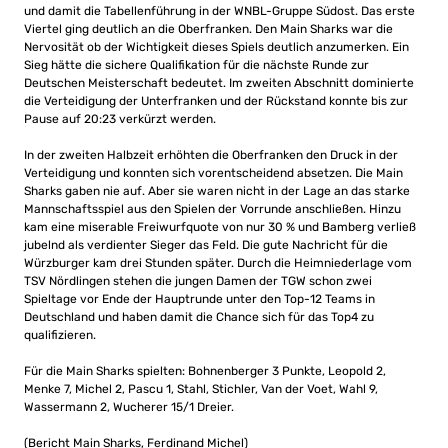
und damit die Tabellenführung in der WNBL-Gruppe Südost. Das erste
Viertel ging deutlich an die Oberfranken. Den Main Sharks war die
Nervosität ob der Wichtigkeit dieses Spiels deutlich anzumerken. Ein
Sieg hätte die sichere Qualifikation für die nächste Runde zur
Deutschen Meisterschaft bedeutet. Im zweiten Abschnitt dominierte
die Verteidigung der Unterfranken und der Rückstand konnte bis zur
Pause auf 20:23 verkürzt werden.
In der zweiten Halbzeit erhöhten die Oberfranken den Druck in der
Verteidigung und konnten sich vorentscheidend absetzen. Die Main
Sharks gaben nie auf. Aber sie waren nicht in der Lage an das starke
Mannschaftsspiel aus den Spielen der Vorrunde anschließen. Hinzu
kam eine miserable Freiwurfquote von nur 30 % und Bamberg verließ
jubelnd als verdienter Sieger das Feld. Die gute Nachricht für die
Würzburger kam drei Stunden später. Durch die Heimniederlage vom
TSV Nördlingen stehen die jungen Damen der TGW schon zwei
Spieltage vor Ende der Hauptrunde unter den Top-12 Teams in
Deutschland und haben damit die Chance sich für das Top4 zu
qualifizieren.
Für die Main Sharks spielten: Bohnenberger 3 Punkte, Leopold 2,
Menke 7, Michel 2, Pascu 1, Stahl, Stichler, Van der Voet, Wahl 9,
Wassermann 2, Wucherer 15/1 Dreier.
(Bericht Main Sharks, Ferdinand Michel)